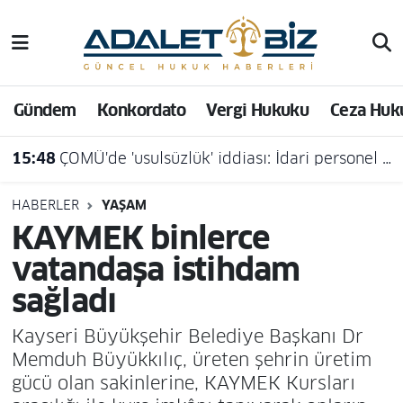
Hava Durumu
Gündem
Konkordato
Vergi Hukuku
Ceza Huk
Trafik Durumu
15:48
ÇOMÜ'de 'usulsüzlük' iddiası: İdari personel açığa alındı
Süper Lig Puan Durumu ve Fikstür
Tüm Manşetler
HABERLER
YAŞAM
KAYMEK binlerce
Son Dakika Haberleri
vatandaşa istihdam
sağladı
Haber Arşivi
Kayseri Büyükşehir Belediye Başkanı Dr
Memduh Büyükkılıç, üreten şehrin üretim
gücü olan sakinlerine, KAYMEK Kursları