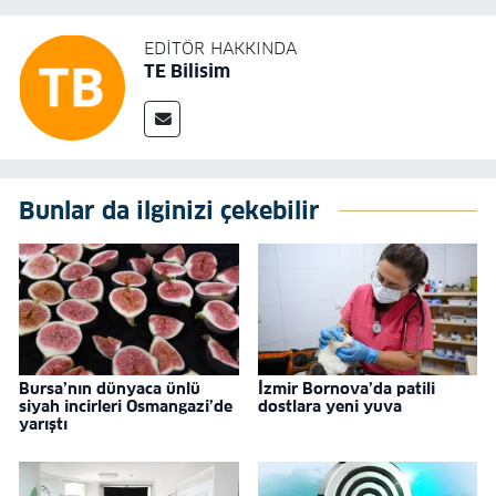
EDITÖR HAKKINDA
TE Bilisim
Bunlar da ilginizi çekebilir
Bursa’nın dünyaca ünlü
İzmir Bornova’da patili
siyah incirleri Osmangazi’de
dostlara yeni yuva
yarıştı