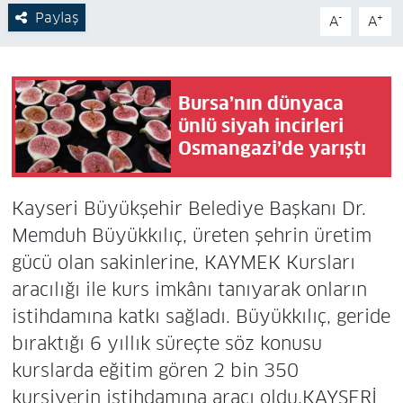
Paylaş
-
+
A
A
Bursa’nın dünyaca
ünlü siyah incirleri
Osmangazi’de yarıştı
Kayseri Büyükşehir Belediye Başkanı Dr.
Memduh Büyükkılıç, üreten şehrin üretim
gücü olan sakinlerine, KAYMEK Kursları
aracılığı ile kurs imkânı tanıyarak onların
istihdamına katkı sağladı. Büyükkılıç, geride
bıraktığı 6 yıllık süreçte söz konusu
kurslarda eğitim gören 2 bin 350
kursiyerin istihdamına aracı oldu.KAYSERİ