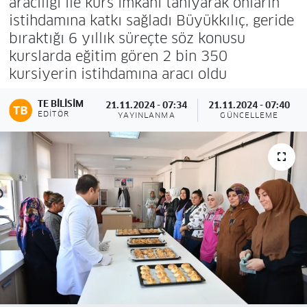
aracılığı ile kurs imkânı tanıyarak onların
istihdamına katkı sağladı Büyükkılıç, geride
bıraktığı 6 yıllık süreçte söz konusu
kurslarda eğitim gören 2 bin 350
kursiyerin istihdamına aracı oldu
TE BILISIM
21.11.2024 - 07:34
21.11.2024 - 07:40
EDITÖR
YAYINLANMA
GÜNCELLEME