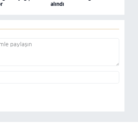
or
alındı