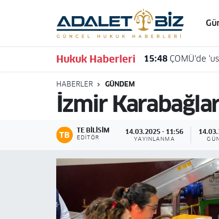
Gü
Hava Durumu
Hukuk Haberleri
15:48
ÇOMÜ'de 'usu
Trafik Durumu
HABERLER
GÜNDEM
Süper Lig Puan Durumu ve Fikstür
İzmir Karabağlar
Tüm Manşetler
TE BILISIM
14.03.2025 - 11:56
14.03.
Son Dakika Haberleri
EDITÖR
YAYINLANMA
GÜ
Haber Arşivi