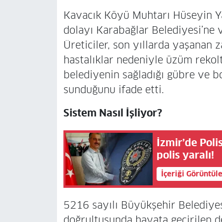
Kavacık Köyü Muhtarı Hüseyin Yal
dolayı Karabağlar Belediyesi’ne v
Üreticiler, son yıllarda yaşanan z
hastalıklar nedeniyle üzüm rekolt
belediyenin sağladığı gübre ve b
sunduğunu ifade etti.
Sistem Nasıl İşliyor?
İzmir’de Polis
polis yaralı!
İçeriği Görüntül
5216 sayılı Büyükşehir Belediyes
doğrultusunda hayata geçirilen d