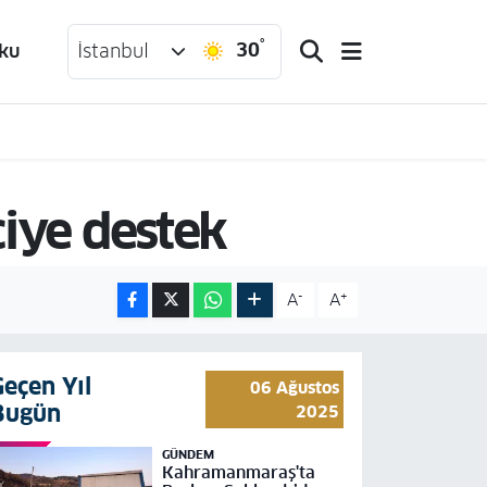
°
30
ku
İstanbul
ciye destek
-
+
A
A
Geçen Yıl
06 Ağustos
Bugün
2025
GÜNDEM
Kahramanmaraş'ta