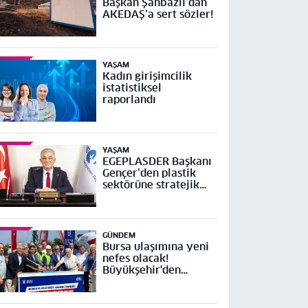
Başkan Şahbazlı’dan
AKEDAŞ’a sert sözler!
YAŞAM
Kadın girişimcilik
istatistiksel
raporlandı
YAŞAM
EGEPLASDER Başkanı
Gençer’den plastik
sektörüne stratejik
çağrı
GÜNDEM
Bursa ulaşımına yeni
nefes olacak!
Büyükşehir'den
Mudanya Yolu Geçit-
Bademli Kavşağı
Projesi’ne temel