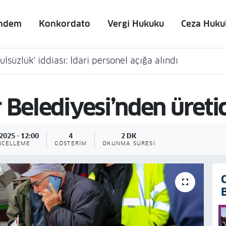
ndem
Konkordato
Vergi Hukuku
Ceza Huku
lsüzlük' iddiası: İdari personel açığa alındı
 Belediyesi’nden üreti
2025 - 12:00
4
2 DK
NCELLEME
GÖSTERIM
OKUNMA SÜRESI