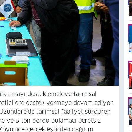
alkınmayı desteklemek ve tarımsal
reticilere destek vermeye devam ediyor.
Uzundere’de tarımsal faaliyet sürdüren
re ve 5 ton bordo bulamacı ücretsiz
 Köyü’nde gerçekleştirilen dağıtım