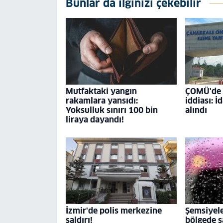
Bunlar da ilginizi çekebilir
Mutfaktaki yangın
ÇOMÜ'de '
rakamlara yansıdı:
iddiası: İ
Yoksulluk sınırı 100 bin
alındı
liraya dayandı!
İzmir'de polis merkezine
Şemsiyele
saldırı!
bölgede s