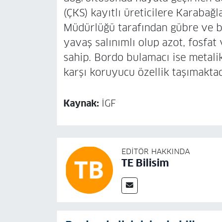
(ÇKS) kayıtlı üreticilere Karabağ
Müdürlüğü tarafından gübre ve bo
yavaş salınımlı olup azot, fosfat
sahip. Bordo bulamacı ise metalik
karşı koruyucu özellik taşımaktad
Kaynak:
İGF
EDITÖR HAKKINDA
TE Bilisim