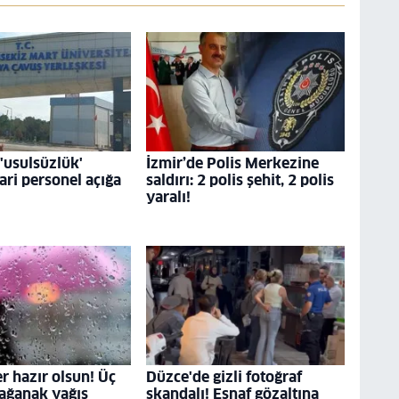
usulsüzlük'
İzmir’de Polis Merkezine
dari personel açığa
saldırı: 2 polis şehit, 2 polis
yaralı!
r hazır olsun! Üç
Düzce'de gizli fotoğraf
ağanak yağış
skandalı! Esnaf gözaltına