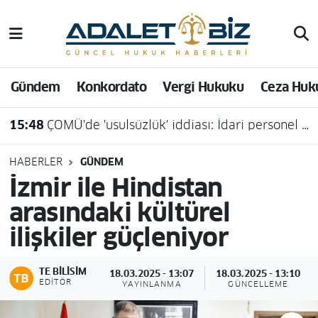
Hava Durumu
Gündem
Konkordato
Vergi Hukuku
Ceza Huk
Trafik Durumu
15:48
ÇOMÜ'de 'usulsüzlük' iddiası: İdari personel açığa alındı
Süper Lig Puan Durumu ve Fikstür
Tüm Manşetler
HABERLER
GÜNDEM
İzmir ile Hindistan
Son Dakika Haberleri
arasındaki kültürel
ilişkiler güçleniyor
Haber Arşivi
TE BILISIM
18.03.2025 - 13:07
18.03.2025 - 13:10
EDITÖR
YAYINLANMA
GÜNCELLEME