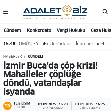
Hava Durumu
Gündem
Konkordato
Vergi Hukuku
Ceza Huk
Trafik Durumu
15:48
ÇOMÜ'de 'usulsüzlük' iddiası: İdari personel açığa alındı
Süper Lig Puan Durumu ve Fikstür
Tüm Manşetler
HABERLER
GÜNDEM
İzmir Buca’da çöp krizi!
Son Dakika Haberleri
Mahalleler çöplüğe
döndü, vatandaşlar
Haber Arşivi
isyanda
TE BILISIM
01.09.2025 - 16:20
01.09.2025 - 16:25
EDITÖR
YAYINLANMA
GÜNCELLEME