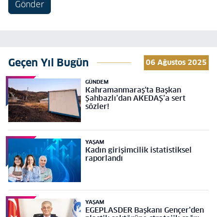
Gönder
Geçen Yıl Bugün
06 Ağustos 2025
GÜNDEM
Kahramanmaraş'ta Başkan
Şahbazlı’dan AKEDAŞ’a sert
sözler!
YAŞAM
Kadın girişimcilik istatistiksel
raporlandı
YAŞAM
EGEPLASDER Başkanı Gençer’den