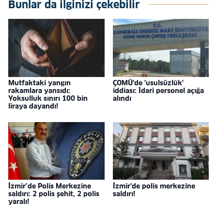
Bunlar da ilginizi çekebilir
Mutfaktaki yangın
ÇOMÜ'de 'usulsüzlük'
rakamlara yansıdı:
iddiası: İdari personel açığa
Yoksulluk sınırı 100 bin
alındı
liraya dayandı!
İzmir’de Polis Merkezine
İzmir'de polis merkezine
saldırı: 2 polis şehit, 2 polis
saldırı!
yaralı!