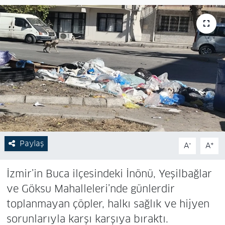
Paylaş
-
+
A
A
İzmir’in Buca ilçesindeki İnönü, Yeşilbağlar
ve Göksu Mahalleleri’nde günlerdir
toplanmayan çöpler, halkı sağlık ve hijyen
sorunlarıyla karşı karşıya bıraktı.