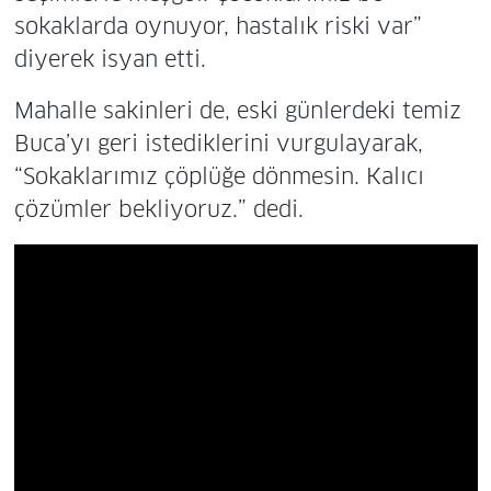
sokaklarda oynuyor, hastalık riski var”
diyerek isyan etti.
Mahalle sakinleri de, eski günlerdeki temiz
Buca’yı geri istediklerini vurgulayarak,
“Sokaklarımız çöplüğe dönmesin. Kalıcı
çözümler bekliyoruz.” dedi.