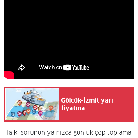
Gölcük-İzmit yarı
fiyatına
Halk, sorunun yalnızca günlük çöp toplama