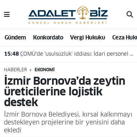
Hava Durumu
Gündem
Konkordato
Vergi Hukuku
Ceza Huk
Trafik Durumu
15:48
ÇOMÜ'de 'usulsüzlük' iddiası: İdari personel açığa alındı
Süper Lig Puan Durumu ve Fikstür
Tüm Manşetler
HABERLER
EKONOMI
İzmir Bornova’da zeytin
Son Dakika Haberleri
üreticilerine lojistik
destek
Haber Arşivi
İzmir Bornova Belediyesi, kırsal kalkınmayı
destekleyen projelerine bir yenisini daha
ekledi