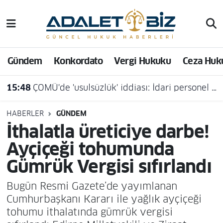
Hava Durumu
Gündem
Konkordato
Vergi Hukuku
Ceza Huk
Trafik Durumu
15:48
ÇOMÜ'de 'usulsüzlük' iddiası: İdari personel açığa alındı
Süper Lig Puan Durumu ve Fikstür
Tüm Manşetler
HABERLER
GÜNDEM
İthalatla üreticiye darbe!
Son Dakika Haberleri
Ayçiçeği tohumunda
Gümrük Vergisi sıfırlandı
Haber Arşivi
Bugün Resmi Gazete’de yayımlanan
Cumhurbaşkanı Kararı ile yağlık ayçiçeği
tohumu ithalatında gümrük vergisi