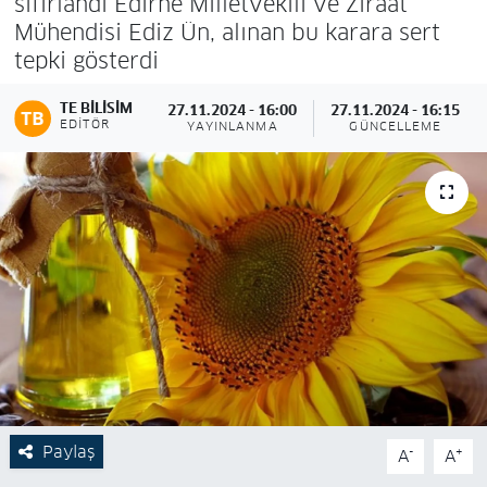
sıfırlandı Edirne Milletvekili ve Ziraat
Mühendisi Ediz Ün, alınan bu karara sert
tepki gösterdi
TE BILISIM
27.11.2024 - 16:00
27.11.2024 - 16:15
EDITÖR
YAYINLANMA
GÜNCELLEME
Paylaş
-
+
A
A