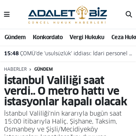
Hava Durumu
Gündem
Konkordato
Vergi Hukuku
Ceza Huk
Trafik Durumu
15:48
ÇOMÜ'de 'usulsüzlük' iddiası: İdari personel açığa alındı
Süper Lig Puan Durumu ve Fikstür
Tüm Manşetler
HABERLER
GÜNDEM
İstanbul Valiliği saat
Son Dakika Haberleri
verdi.. O metro hattı ve
istasyonlar kapalı olacak
Haber Arşivi
İstanbul Valiliği'nin kararıyla bugün saat
15:00 itibarıyla Haliç, Şişhane, Taksim,
Osmanbey ve Şişli/Mecidiyeköy