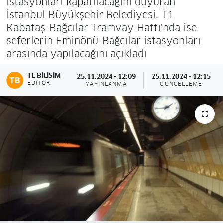
istasyonları kapatılacağını duyuran
İstanbul Büyükşehir Belediyesi, T1
Kabataş-Bağcılar Tramvay Hattı'nda ise
seferlerin Eminönü-Bağcılar istasyonları
arasında yapılacağını açıkladı
TE BILISIM
25.11.2024 - 12:09
25.11.2024 - 12:15
EDITÖR
YAYINLANMA
GÜNCELLEME