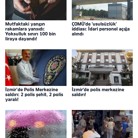
Mutfaktaki yangın
ÇOMÜ'de 'usulsüzlük'
rakamlara yansıdı:
iddiası: İdari personel açığa
Yoksulluk sınırı 100 bin
alındı
liraya dayandı!
İzmir’de Polis Merkezine
İzmir'de polis merkezine
saldırı: 2 polis şehit, 2 polis
saldırı!
yaralı!