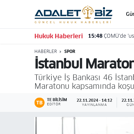
Gü
Hava Durumu
Hukuk Haberleri
15:48
ÇOMÜ'de 'usu
Trafik Durumu
HABERLER
SPOR
Süper Lig Puan Durumu ve Fikstür
İstanbul Marato
Tüm Manşetler
Türkiye İş Bankası 46 İst
Son Dakika Haberleri
Maratonu kapsamında koşul
Haber Arşivi
TE BILISIM
22.11.2024 - 14:12
22.11.
EDITÖR
YAYINLANMA
GÜ