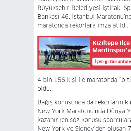
Büyükşehir Belediyesi iştiraki Sp
Bankası 46. İstanbul Maratonu’na 
maratonda rekorlara imza atıldı.
Kızıltepe İlç
Mardinspor'a
İçeriği Görüntül
4 bin 156 kişi ile maratonda “bit
oldu.
Bağış konusunda da rekorların kı
New York Maratonu’nda Dünya Ya
kazanırken söz konusu sporculara
New York ve Sidney’den oluşan 7