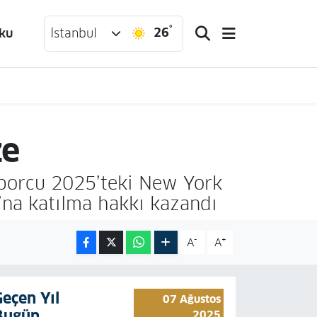
°
26
ku
İstanbul
ze
sporcu 2025’teki New York
na katılma hakkı kazandı
-
+
A
A
Geçen Yıl
07 Ağustos
Bugün
2025