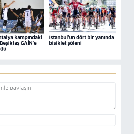
ntalya kampındaki
İstanbul’un dört bir yanında
 Beşiktaş GAİN’e
bisiklet şöleni
ldu