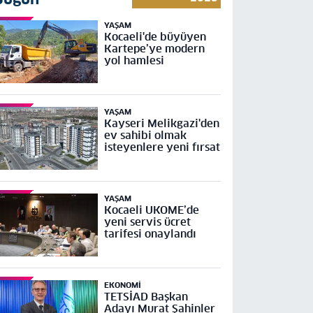
YAŞAM
Kocaeli'de büyüyen
Kartepe’ye modern
yol hamlesi
YAŞAM
Kayseri Melikgazi'den
ev sahibi olmak
isteyenlere yeni fırsat
YAŞAM
Kocaeli UKOME’de
yeni servis ücret
tarifesi onaylandı
EKONOMI
TETSİAD Başkan
Adayı Murat Şahinler