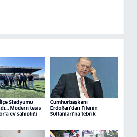
 İlçe Stadyumu
Cumhurbaşkanı
ı... Modern tesis
Erdoğan’dan Filenin
r'a ev sahipliği
Sultanları'na tebrik