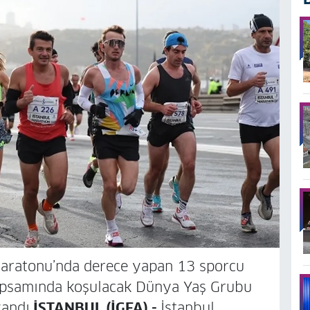
 Maratonu’nda derece yapan 13 sporcu
apsamında koşulacak Dünya Yaş Grubu
andı.
İSTANBUL (İGFA) -
İstanbul