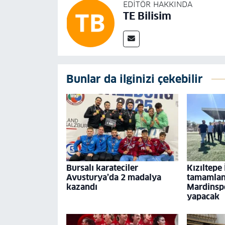
EDITÖR HAKKINDA
TE Bilisim
Bunlar da ilginizi çekebilir
Bursalı karateciler
Kızıltepe
Avusturya’da 2 madalya
tamamland
kazandı
Mardinspo
yapacak