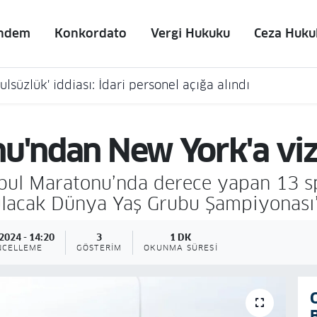
ndem
Konkordato
Vergi Hukuku
Ceza Huku
lsüzlük' iddiası: İdari personel açığa alındı
nu'ndan New York'a vi
anbul Maratonu’nda derece yapan 13 
acak Dünya Yaş Grubu Şampiyonası’
2024 - 14:20
3
1 DK
NCELLEME
GÖSTERIM
OKUNMA SÜRESI