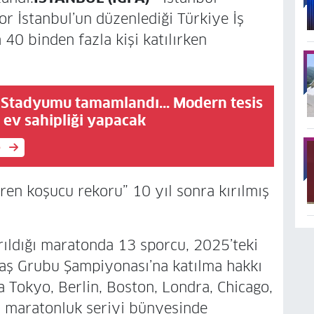
or İstanbul’un düzenlediği Türkiye İş
40 binden fazla kişi katılırken
e Stadyumu tamamlandı... Modern tesis
 ev sahipliği yapacak
e
iren koşucu rekoru” 10 yıl sonra kırılmış
rıldığı maratonda 13 sporcu, 2025’teki
ş Grubu Şampiyonası’na katılma hakkı
 Tokyo, Berlin, Boston, Londra, Chicago,
 maratonluk seriyi bünyesinde