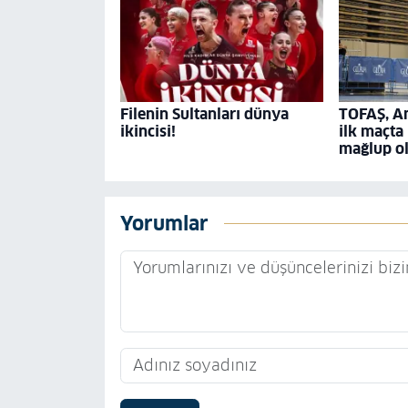
Filenin Sultanları dünya
TOFAŞ, A
ikincisi!
ilk maçta
mağlup o
Yorumlar