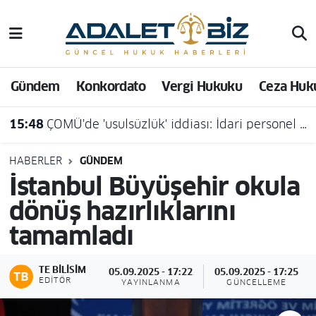
Hava Durumu
Gündem
Konkordato
Vergi Hukuku
Ceza Huk
Trafik Durumu
15:48
ÇOMÜ'de 'usulsüzlük' iddiası: İdari personel açığa alındı
Süper Lig Puan Durumu ve Fikstür
Tüm Manşetler
HABERLER
GÜNDEM
İstanbul Büyüşehir okula
Son Dakika Haberleri
dönüş hazırlıklarını
tamamladı
Haber Arşivi
TE BILISIM
05.09.2025 - 17:22
05.09.2025 - 17:25
EDITÖR
YAYINLANMA
GÜNCELLEME