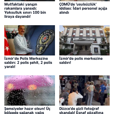
Mutfaktaki yangın
ÇOMÜ'de 'usulsüzlük'
rakamlara yansıdı:
iddiası: İdari personel açığa
Yoksulluk sınırı 100 bin
alındı
liraya dayandı!
İzmir’de Polis Merkezine
İzmir'de polis merkezine
saldırı: 2 polis şehit, 2 polis
saldırı!
yaralı!
Şemsiyeler hazır olsun! Üç
Düzce'de gizli fotoğraf
bölgede sağanak yağış
skandalı! Esnaf gözaltına