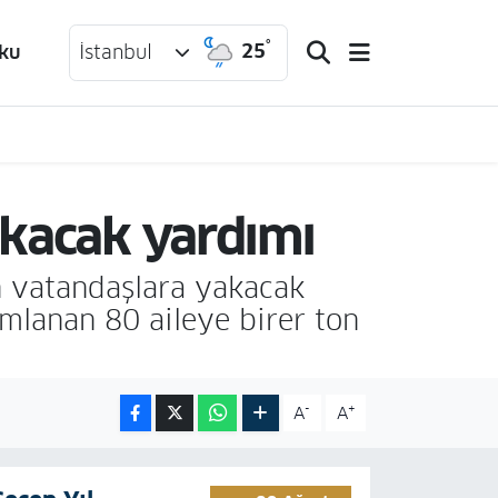
°
25
ku
İstanbul
akacak yardımı
n vatandaşlara yakacak
lanan 80 aileye birer ton
-
+
A
A