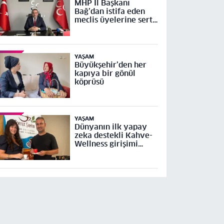
MHP İl Başkanı
Bağ’dan istifa eden
meclis üyelerine sert
tepki
YAŞAM
Büyükşehir’den her
kapıya bir gönül
köprüsü
YAŞAM
Dünyanın ilk yapay
zeka destekli Kahve-
Wellness girişimi
Küresel