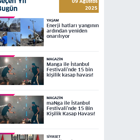
Geçen Yıl
09 Ağustos
Bugün
2025
YAŞAM
Enerji hatları yangının
ardından yeniden
onarılıyor
MAGAZIN
Manga ile İstanbul
Festivali’nde 15 bin
kişilik kasap havası!
MAGAZIN
maNga ile İstanbul
Festivali’nde 15 Bin
Kişilik Kasap Havası!
SIYASET