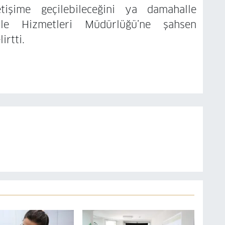
tişime geçilebileceğini ya damahalle
ile Hizmetleri Müdürlüğü’ne şahsen
irtti.