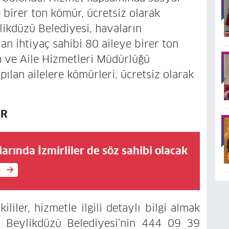
birer ton kömür, ücretsiz olarak
ikdüzü Belediyesi, havaların
an ihtiyaç sahibi 80 aileye birer ton
 ve Aile Hizmetleri Müdürlüğü
pılan ailelere kömürleri, ücretsiz olarak
OR
larında İzmirliler de söz sahibi olacak
e
liler, hizmetle ilgili detaylı bilgi almak
n Beylikdüzü Belediyesi’nin 444 09 39