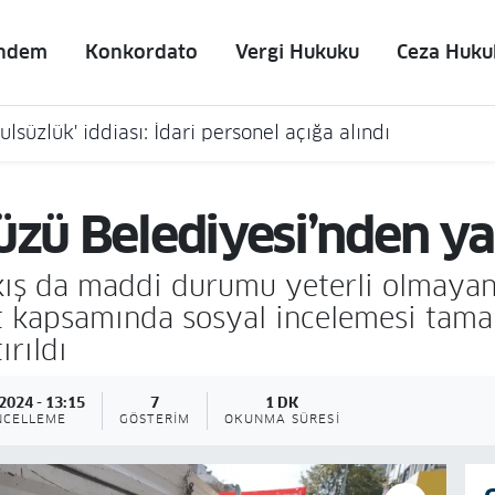
ndem
Konkordato
Vergi Hukuku
Ceza Huku
lsüzlük' iddiası: İdari personel açığa alındı
düzü Belediyesi’nden y
 kış da maddi durumu yeterli olmaya
 kapsamında sosyal incelemesi tamam
ırıldı
2024 - 13:15
7
1 DK
NCELLEME
GÖSTERIM
OKUNMA SÜRESI