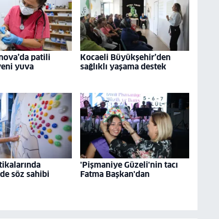
nova’da patili
Kocaeli Büyükşehir’den
yeni yuva
sağlıklı yaşama destek
tikalarında
'Pişmaniye Güzeli'nin tacı
 de söz sahibi
Fatma Başkan'dan