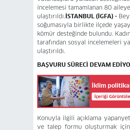
incelemesi tamamlanan 80 aileye 
ulaştırıldı.
İSTANBUL (İGFA) -
Beyl
soğumasıyla birlikte ilçede yaşay
kömür desteğinde bulundu. Kadın
tarafından sosyal incelemeleri ya
ulaştırıldı.
BAŞVURU SÜRECİ DEVAM EDİY
İklim politika
İçeriği Görüntül
Konuyla ilgili açıklama yapanyetki
ve talep formu oluşturmak içi