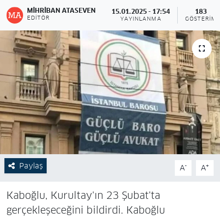
MIHRIBAN ATASEVEN
15.01.2025 - 17:54
183
EDITÖR
YAYINLANMA
GÖSTERIM
Paylaş
-
+
A
A
Kaboğlu, Kurultay'ın 23 Şubat'ta
gerçekleşeceğini bildirdi. Kaboğlu