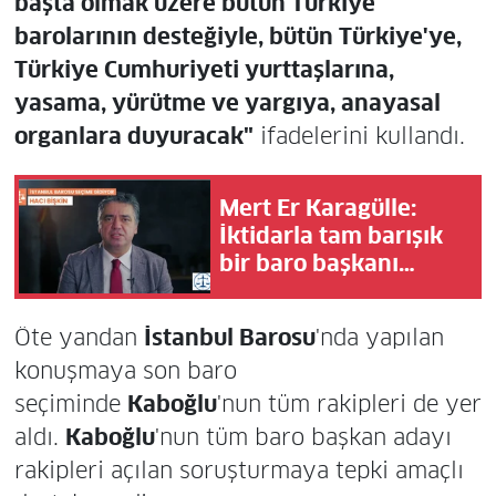
başta olmak üzere bütün Türkiye
barolarının desteğiyle, bütün Türkiye'ye,
Türkiye Cumhuriyeti yurttaşlarına,
yasama, yürütme ve yargıya, anayasal
organlara duyuracak"
ifadelerini kullandı.
Mert Er Karagülle:
İktidarla tam barışık
bir baro başkanı
olmamalı
Öte yandan
İstanbul Barosu
'nda yapılan
konuşmaya son baro
seçiminde
Kaboğlu
'nun tüm rakipleri de yer
aldı.
Kaboğlu
'nun tüm baro başkan adayı
rakipleri açılan soruşturmaya tepki amaçlı