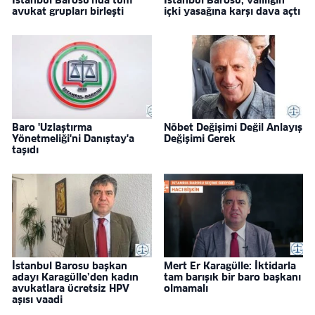
İstanbul Barosu'nda tüm
İstanbul Barosu, valiliğin
avukat grupları birleşti
içki yasağına karşı dava açtı
Baro 'Uzlaştırma
Nöbet Değişimi Değil Anlayış
Yönetmeliği'ni Danıştay'a
Değişimi Gerek
taşıdı
İstanbul Barosu başkan
Mert Er Karagülle: İktidarla
adayı Karagülle’den kadın
tam barışık bir baro başkanı
avukatlara ücretsiz HPV
olmamalı
aşısı vaadi