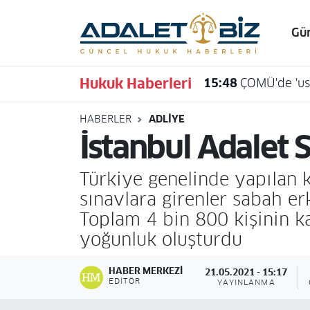
Gü
Hava Durumu
Hukuk Haberleri
15:48
ÇOMÜ'de 'usu
Trafik Durumu
HABERLER
ADLIYE
Süper Lig Puan Durumu ve Fikstür
İstanbul Adalet 
Tüm Manşetler
Türkiye genelinde yapılan k
Son Dakika Haberleri
sınavlara girenler sabah er
Toplam 4 bin 800 kişinin kat
Haber Arşivi
yoğunluk oluşturdu
HABER MERKEZI
21.05.2021 - 15:17
EDITÖR
YAYINLANMA