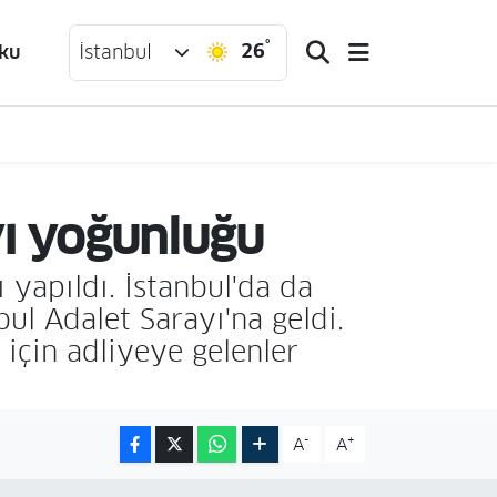
°
26
ku
İstanbul
vı yoğunluğu
 yapıldı. İstanbul'da da
ul Adalet Sarayı'na geldi.
 için adliyeye gelenler
-
+
A
A