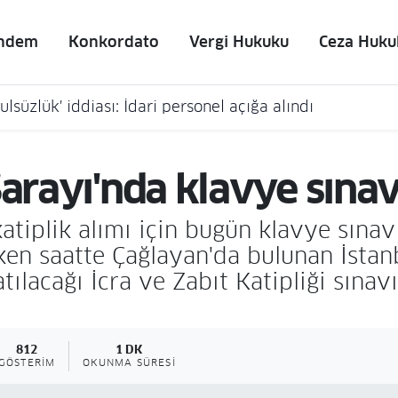
ndem
Konkordato
Vergi Hukuku
Ceza Huku
lsüzlük' iddiası: İdari personel açığa alındı
Sarayı'nda klavye sına
atiplik alımı için bugün klavye sınavı
ken saatte Çağlayan'da bulunan İstanb
ılacağı İcra ve Zabıt Katipliği sınavı
812
1 DK
GÖSTERIM
OKUNMA SÜRESI