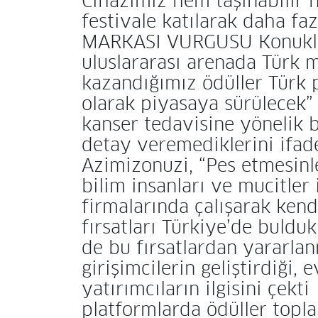
Cihazımız hem taşınabilir 
festivale katılarak daha f
MARKASI VURGUSU Konuklar, g
uluslararası arenada Türk m
kazandığımız ödüller Türk 
olarak piyasaya sürülecek” d
kanser tedavisine yönelik b
detay veremediklerini ifad
Azimizonuzi, “Pes etmesinle
bilim insanları ve mucitler 
firmalarında çalışarak kend
fırsatları Türkiye’de buldu
de bu fırsatlardan yararlan
girişimcilerin geliştirdiği,
yatırımcıların ilgisini çekti
platformlarda ödüller topla