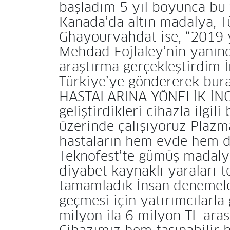
başladım 5 yıl boyunca bu 
Kanada’da altın madalya, T
Ghayourvahdat ise, “2019 y
Mehdad Fojlaley’nin yanınd
araştırma gerçekleştirdim
Türkiye’ye göndererek burad
HASTALARINA YÖNELİK İNOVA
geliştirdikleri cihazla ilgi
üzerinde çalışıyoruz Plazma
hastaların hem evde hem de
Teknofest’te gümüş madalya 
diyabet kaynaklı yaraları t
tamamladık İnsan denemeler
geçmesi için yatırımcılarl
milyon ila 6 milyon TL aras