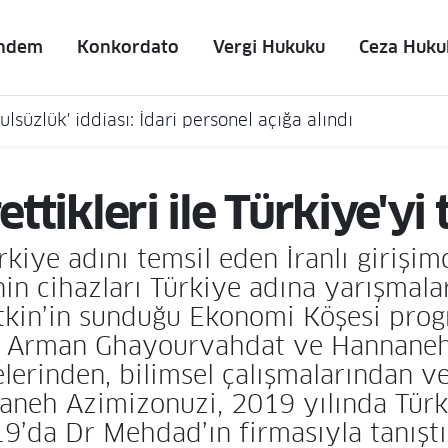
ndem
Konkordato
Vergi Hukuku
Ceza Huku
lsüzlük' iddiası: İdari personel açığa alındı
rettikleri ile Türkiye'yi
ürkiye adını temsil eden İranlı giri
n cihazları Türkiye adına yarışmalar
tkin’in sunduğu Ekonomi Köşesi prog
iler Arman Ghayourvahdat ve Hannane
elerinden, bilimsel çalışmalarından ve
neh Azimizonuzi, 2019 yılında Türkiy
9’da Dr Mehdad’ın firmasıyla tanışt