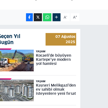
-
+
A
A
Geçen Yıl
07 Ağustos
Bugün
2025
YAŞAM
Kocaeli'de büyüyen
Kartepe’ye modern
yol hamlesi
YAŞAM
Kayseri Melikgazi'den
ev sahibi olmak
isteyenlere yeni fırsat