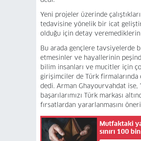
Yeni projeler üzerinde çalıştıkları
tedavisine yönelik bir icat geliş
olduğu için detay veremediklerini 
Bu arada gençlere tavsiyelerde 
etmesinler ve hayallerinin peşind
bilim insanları ve mucitler için ç
girişimciler de Türk firmalarında ç
dedi. Arman Ghayourvahdat ise, “
başarılarımızı Türk markası altın
fırsatlardan yararlanmasını öner
Mutfaktaki y
sınırı 100 bi