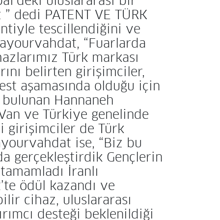
’deki uluslararası bir
uz ” dedi PATENT VE TÜRK
tiyle tescillendiğini ve
Ghayourvahdat, “Fuarlarda
hazlarımız Türk markası
ını belirten girişimciler,
 test aşamasında olduğu için
de bulunan Hannaneh
 Van ve Türkiye genelinde
i girişimciler de Türk
ayourvahdat ise, “Biz bu
da gerçekleştirdik Gençlerin
 tamamladı İranlı
st’te ödül kazandı ve
ilir cihaz, uluslararası
rımcı desteği beklenildiği