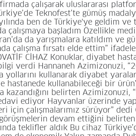
firmada çalışarak uluslararası platfo
ürkiye’de Teknofest’te gümüş madaly
ılında ben de Türkiye'ye geldim ve t
a çalışmaya başladım Özellikle medi
 İran’da da yarışmalara katıldım ve
a çalışma fırsatı elde ettim” ifadel
TİF CİHAZ Konuklar, diyabet hastal
li bilgi verdi Hannaneh Azimizonuzi, 
 yollarını kullanarak diyabet yaraları
 hastanede kullanabileceği bir ürün
kazandığını belirten Azimizonuzi, “C
edavi ediyor Hayvanlar üzerinde yapı
i için çalışmalarımız sürüyor” dedi 
a görüşmelerin devam ettiğini belirt
ında teklifler aldık Bu cihaz Türkiye