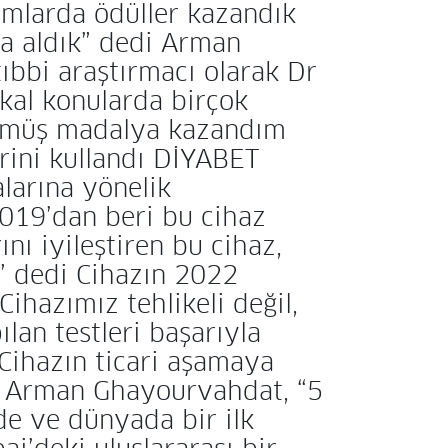
rmlarda ödüller kazandık
a aldık” dedi Arman
ıbbi araştırmacı olarak Dr
kal konularda birçok
 gümüş madalya kazandım
erini kullandı DİYABET
arına yönelik
“2019’dan beri bu cihaz
nı iyileştiren bu cihaz,
” dedi Cihazın 2022
ihazımız tehlikeli değil,
lan testleri başarıyla
Cihazın ticari aşamaya
en Arman Ghayourvahdat, “5
’de ve dünyada bir ilk