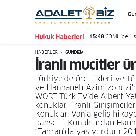
Gü
Hava Durumu
Hukuk Haberleri
15:48
ÇOMÜ'de 'usu
Trafik Durumu
HABERLER
GÜNDEM
Süper Lig Puan Durumu ve Fikstür
İranlı mucitler ü
Tüm Manşetler
Türkiye'de ürettikleri ve T
Son Dakika Haberleri
ve Hannaneh Azimizonuzi'ni
WORT Türk TV'de Albert Ye
Haber Arşivi
konukları İranlı Girişimc
Konuklar, Van’a geliş hikay
bahsetti Konuklardan Hanna
“Tahran'da yaşıyordum 201