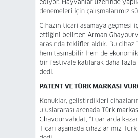
ediyor. Hayvanlar üzerinde yapıl
denemeleri için çalışmalarımız sü
Cihazın ticari aşamaya geçmesi i
ettiğini belirten Arman Ghayourv
arasında teklifler aldık. Bu cihaz
hem taşınabilir hem de ekonomik.
bir festivale katılarak daha fazl
dedi.
PATENT VE TÜRK MARKASI VU
Konuklar, geliştirdikleri cihazları
uluslararası arenada Türk markası 
Ghayourvahdat, “Fuarlarda kazand
Ticari aşamada cihazlarımız Türk
dedi.