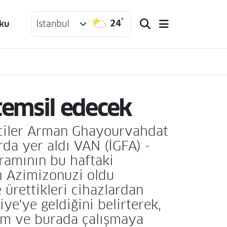
°
24
ku
İstanbul
 temsil edecek
şimciler Arman Ghayourvahdat
da yer aldı VAN (İGFA) -
ramının bu haftaki
h Azimizonuzi oldu
 ürettikleri cihazlardan
e'ye geldiğini belirterek,
ım ve burada çalışmaya