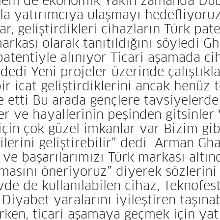
hem de ekonomik Yakın zamanda Dubai
azla yatırımcıya ulaşmayı hedefliyor
eliştirdikleri cihazların Türk paten
arkası olarak tanıtıldığını söyledi 
patentiyle alınıyor Ticari aşamada ci
edi Yeni projeler üzerinde çalıştıklar
ir icat geliştirdiklerini ancak henüz
e etti Bu arada gençlere tavsiyeler
r ve hayallerinin peşinden gitsinler
için çok güzel imkanlar var Bizim gib
ilerini geliştirebilir” dedi Arman Gh
k ve başarılarımızı Türk markası altın
masını öneriyoruz” diyerek sözlerini
 evde de kullanılabilen cihaz, Teknofe
 Diyabet yaralarını iyileştiren taşınab
rken, ticari aşamaya geçmek için yatı