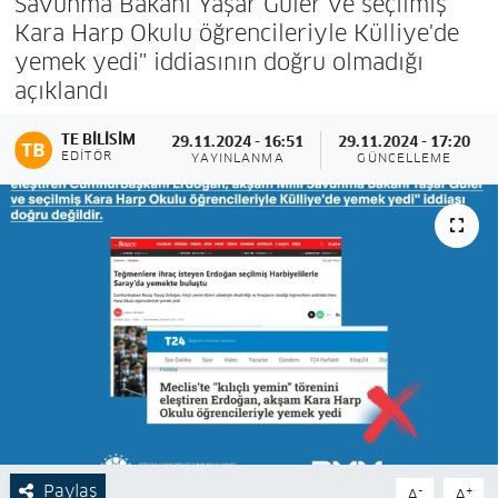
Savunma Bakanı Yaşar Güler ve seçilmiş
Kara Harp Okulu öğrencileriyle Külliye'de
yemek yedi" iddiasının doğru olmadığı
açıklandı
TE BILISIM
29.11.2024 - 16:51
29.11.2024 - 17:20
EDITÖR
YAYINLANMA
GÜNCELLEME
Paylaş
-
+
A
A