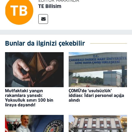
EDITÖR HAKKINDA
TE Bilisim
Bunlar da ilginizi çekebilir
Mutfaktaki yangın
ÇOMÜ'de 'usulsüzlük'
rakamlara yansıdı:
iddiası: İdari personel açığa
Yoksulluk sınırı 100 bin
alındı
liraya dayandı!