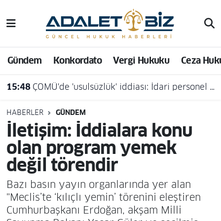
Hava Durumu
Gündem
Konkordato
Vergi Hukuku
Ceza Huk
Trafik Durumu
15:48
ÇOMÜ'de 'usulsüzlük' iddiası: İdari personel açığa alındı
Süper Lig Puan Durumu ve Fikstür
Tüm Manşetler
HABERLER
GÜNDEM
İletişim: İddialara konu
Son Dakika Haberleri
olan program yemek
değil törendir
Haber Arşivi
Bazı basın yayın organlarında yer alan
"Meclis’te ‘kılıçlı yemin’ törenini eleştiren
Cumhurbaşkanı Erdoğan, akşam Milli