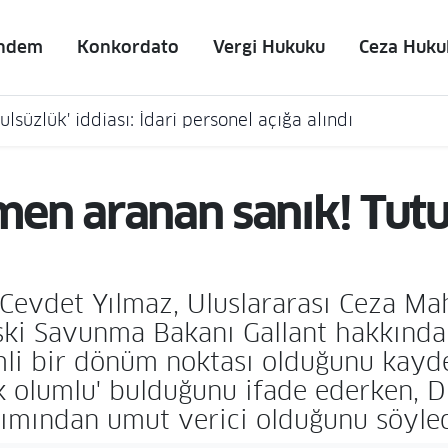
ndem
Konkordato
Vergi Hukuku
Ceza Huku
lsüzlük' iddiası: İdari personel açığa alındı
esmen aranan sanık! Tut
evdet Yılmaz, Uluslararası Ceza Mah
i Savunma Bakanı Gallant hakkında 
emli bir dönüm noktası olduğunu kayd
k olumlu' bulduğunu ifade ederken, D
akımından umut verici olduğunu söyle