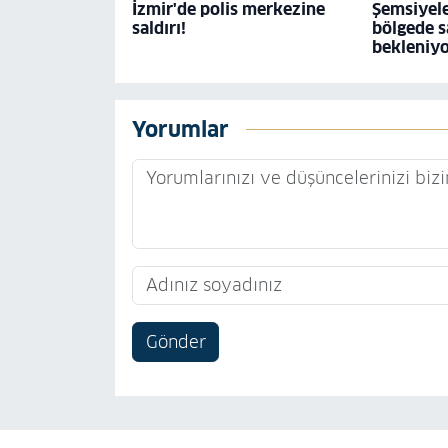
İzmir'de polis merkezine
Şemsiyele
saldırı!
bölgede s
bekleniy
Yorumlar
Gönder