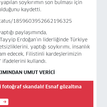
 yapılan soykırımın son bulması için
olduğunu kaydetti.
c/status/1859603952662196325
aptığı paylaşımında,
ayyip Erdoğan’ın liderliğinde Türkiye
etsizliklerini, yaptığı soykırımı, insanlık
 edecek, Filistinli kardeşlerimizin
ifadelerini kullandı.
AKIMINDAN UMUT VERİCİ
i fotoğraf skandalı! Esnaf gözaltına
e