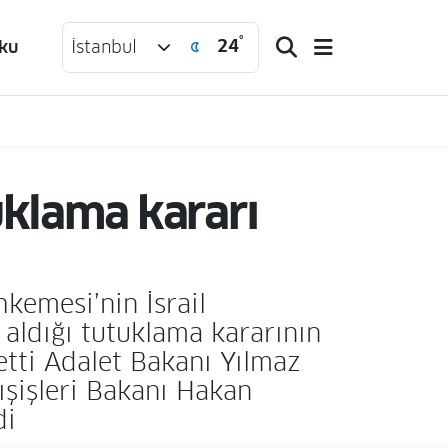
°
24
ku
İstanbul
uklama kararı
kemesi’nin İsrail
aldığı tutuklama kararının
etti Adalet Bakanı Yılmaz
ışişleri Bakanı Hakan
di