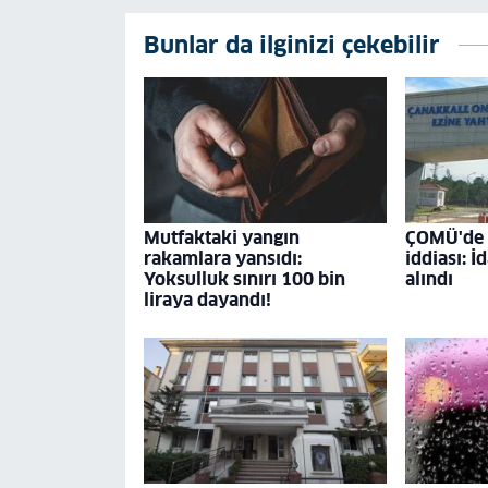
Bunlar da ilginizi çekebilir
Mutfaktaki yangın
ÇOMÜ'de '
rakamlara yansıdı:
iddiası: İ
Yoksulluk sınırı 100 bin
alındı
liraya dayandı!