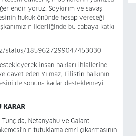
ğerlendiriyoruz. Soykırım ve savaş
tesinin hukuk önünde hesap vereceği
şkanımızın liderliğinde bu çabaya katkı
lmaz/status/1859627299047453030
estekleyerek insan hakları ihlallerine
ye davet eden Yılmaz, Filistin halkının
esini de sonuna kadar desteklemeyi
U KARAR
 Tunç da, Netanyahu ve Galant
hkemesi'nin tutuklama emri çıkarmasının