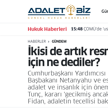
Gü
Hava Durumu
Hukuk Haberleri
15:48
ÇOMÜ'de 'usu
Trafik Durumu
HABERLER
GÜNDEM
Süper Lig Puan Durumu ve Fikstür
İkisi de artık r
Tüm Manşetler
için ne dediler?
Son Dakika Haberleri
Cumhurbaşkanı Yardımcısı C
Başbakanı Netanyahu ve esk
Haber Arşivi
adalet ve insanlık için ön
Tunç, kararı 'gecikmiş anca
Fidan, adaletin tecellisi b