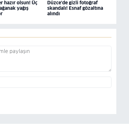
r hazır olsun! Üç
Düzce'de gizli fotoğraf
ağanak yağış
skandalı! Esnaf gözaltına
or
alındı