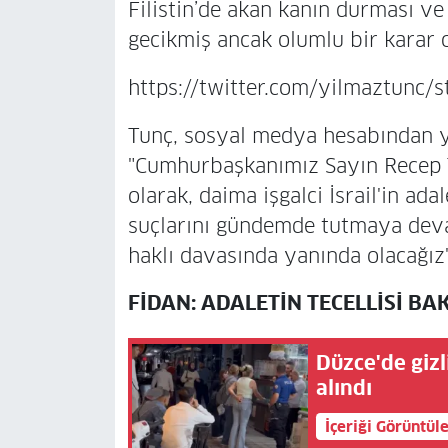
Filistin’de akan kanın durması ve
gecikmiş ancak olumlu bir karar 
https://twitter.com/yilmaztun
Tunç, sosyal medya hesabından y
"Cumhurbaşkanımız Sayın Recep T
olarak, daima işgalci İsrail'in adal
suçlarını gündemde tutmaya devam
haklı davasında yanında olacağız" 
FİDAN: ADALETİN TECELLİSİ B
Düzce'de gizl
alındı
İçeriği Görüntül