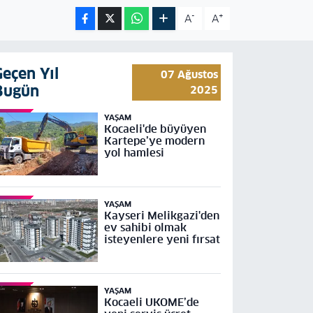
-
+
A
A
Geçen Yıl
07 Ağustos
Bugün
2025
YAŞAM
Kocaeli'de büyüyen
Kartepe’ye modern
yol hamlesi
YAŞAM
Kayseri Melikgazi'den
ev sahibi olmak
isteyenlere yeni fırsat
YAŞAM
Kocaeli UKOME’de