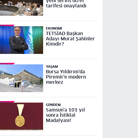
yeni servis ücret
tarifesi onaylandı
EKONOMI
TETSİAD Başkan
Adayı Murat Şahinler
Kimdir?
YAŞAM
Bursa Yıldırım'da
Piremir'e modern
merkez
GÜNDEM
Samsun'a 101 yıl
sonra İstiklal
Madalyası!