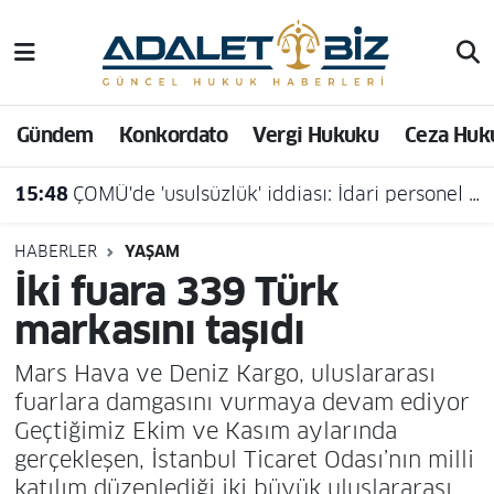
Hava Durumu
Gündem
Konkordato
Vergi Hukuku
Ceza Huk
Trafik Durumu
15:48
ÇOMÜ'de 'usulsüzlük' iddiası: İdari personel açığa alındı
Süper Lig Puan Durumu ve Fikstür
Tüm Manşetler
HABERLER
YAŞAM
İki fuara 339 Türk
Son Dakika Haberleri
markasını taşıdı
Haber Arşivi
Mars Hava ve Deniz Kargo, uluslararası
fuarlara damgasını vurmaya devam ediyor
Geçtiğimiz Ekim ve Kasım aylarında
gerçekleşen, İstanbul Ticaret Odası’nın milli
katılım düzenlediği iki büyük uluslararası