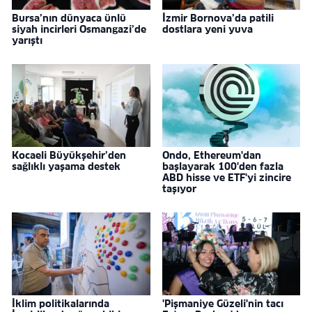
Bursa’nın dünyaca ünlü
İzmir Bornova’da patili
siyah incirleri Osmangazi’de
dostlara yeni yuva
yarıştı
Kocaeli Büyükşehir’den
Ondo, Ethereum'dan
sağlıklı yaşama destek
başlayarak 100'den fazla
ABD hisse ve ETF'yi zincire
taşıyor
İklim politikalarında
'Pişmaniye Güzeli'nin tacı