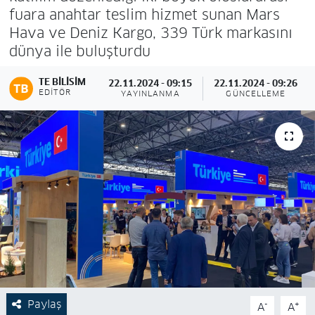
fuara anahtar teslim hizmet sunan Mars
Hava ve Deniz Kargo, 339 Türk markasını
dünya ile buluşturdu
TE BILISIM
22.11.2024 - 09:15
22.11.2024 - 09:26
EDITÖR
YAYINLANMA
GÜNCELLEME
Paylaş
-
+
A
A