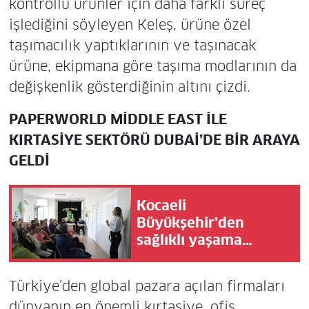
kontrollü ürünler için daha farklı süreç
işlediğini söyleyen Keleş, ürüne özel
taşımacılık yaptıklarının ve taşınacak
ürüne, ekipmana göre taşıma modlarının da
değişkenlik gösterdiğinin altını çizdi.
PAPERWORLD MİDDLE EAST İLE
KIRTASİYE SEKTÖRÜ DUBAİ’DE BİR ARAYA
GELDİ
Kocaeli
Büyükşehir’den
sağlıklı yaşama
destek
Türkiye’den global pazara açılan firmaları
dünyanın en önemli kırtasiye, ofis