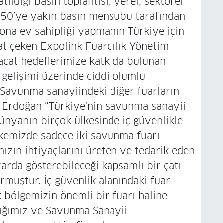
ıldığı basın toplantısı, yerel, sektörel
 50’ye yakın basın mensubu tarafından
ona ev sahipliği yapmanın Türkiye için
t çeken Expolink Fuarcılık Yönetim
acat hedeflerimize katkıda bulunan
i gelişimi üzerinde ciddi olumlu
in Savunma sanayiindeki diğer fuarların
n Erdoğan “Türkiye'nin savunma sanayii
Dünyanın birçok ülkesinde iç güvenlikle
ülkemizde sadece iki savunma fuarı
mızın ihtiyaçlarını üreten ve tedarik eden
zarda gösterebileceği kapsamlı bir çatı
rmuştur. İç güvenlik alanındaki fuar
 bölgemizin önemli bir fuarı haline
nlığımız ve Savunma Sanayii