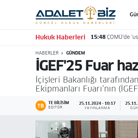
Gü
Hava Durumu
Hukuk Haberleri
15:48
ÇOMÜ'de 'usu
Trafik Durumu
HABERLER
GÜNDEM
Süper Lig Puan Durumu ve Fikstür
İGEF'25 Fuar hazı
Tüm Manşetler
İçişleri Bakanlığı tarafınd
Son Dakika Haberleri
Ekipmanları Fuarı’nın (İGEF
Haber Arşivi
TE BILISIM
25.11.2024 - 10:17
25.11.
EDITÖR
YAYINLANMA
GÜ