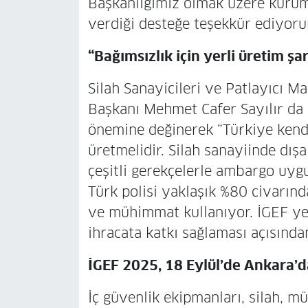
Başkanlığımız olmak üzere kuruml
verdiği desteğe teşekkür ediyoru
“Bağımsızlık için yerli üretim şar
Silah Sanayicileri ve Patlayıcı M
Başkanı Mehmet Cafer Sayılır da 
önemine değinerek “Türkiye kendi
üretmelidir. Silah sanayiinde dış
çeşitli gerekçelerle ambargo uyg
Türk polisi yaklaşık %80 civarında
ve mühimmat kullanıyor. İGEF yerl
ihracata katkı sağlaması açısından
İGEF 2025, 18 Eylül’de Ankara’da
İç güvenlik ekipmanları, silah, mü