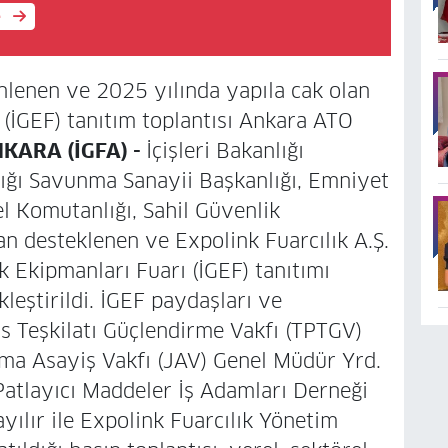
e
enlenen ve 2025 yılında yapıla cak olan
 (İGEF) tanıtım toplantısı Ankara ATO
KARA (İGFA) -
İçişleri Bakanlığı
ığı Savunma Sanayii Başkanlığı, Emniyet
 Komutanlığı, Sahil Güvenlik
n desteklenen ve Expolink Fuarcılık A.Ş.
 Ekipmanları Fuarı (İGEF) tanıtımı
eştirildi. İGEF paydaşları ve
is Teşkilatı Güçlendirme Vakfı (TPTGV)
ma Asayiş Vakfı (JAV) Genel Müdür Yrd.
 Patlayıcı Maddeler İş Adamları Derneği
ılır ile Expolink Fuarcılık Yönetim