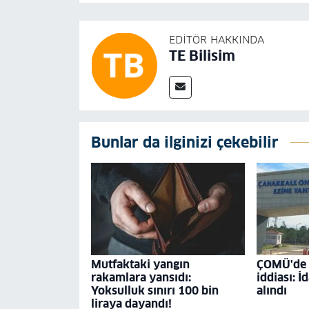
EDITÖR HAKKINDA
TE Bilisim
Bunlar da ilginizi çekebilir
Mutfaktaki yangın
ÇOMÜ'de '
rakamlara yansıdı:
iddiası: İ
Yoksulluk sınırı 100 bin
alındı
liraya dayandı!