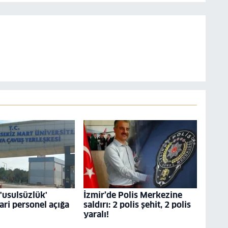
usulsüzlük'
İzmir’de Polis Merkezine
dari personel açığa
saldırı: 2 polis şehit, 2 polis
yaralı!