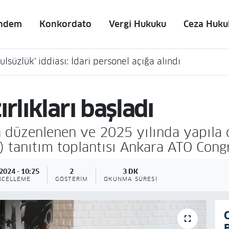
ndem
Konkordato
Vergi Hukuku
Ceza Huku
lsüzlük' iddiası: İdari personel açığa alındı
rlıkları başladı
an düzenlenen ve 2025 yılında yapıla 
) tanıtım toplantısı Ankara ATO Congr
2024 - 10:25
2
3 DK
NCELLEME
GÖSTERIM
OKUNMA SÜRESI