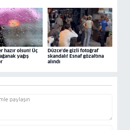
r hazır olsun! Üç
Düzce'de gizli fotoğraf
ağanak yağış
skandalı! Esnaf gözaltına
or
alındı