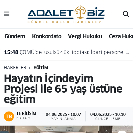
Hava Durumu
Gündem
Konkordato
Vergi Hukuku
Ceza Huk
Trafik Durumu
15:48
ÇOMÜ'de 'usulsüzlük' iddiası: İdari personel açığa alındı
Süper Lig Puan Durumu ve Fikstür
Tüm Manşetler
HABERLER
EĞITIM
Hayatın İçindeyim
Son Dakika Haberleri
Projesi ile 65 yaş üstüne
eğitim
Haber Arşivi
TE BILISIM
04.06.2025 - 10:07
04.06.2025 - 10:10
EDITÖR
YAYINLANMA
GÜNCELLEME