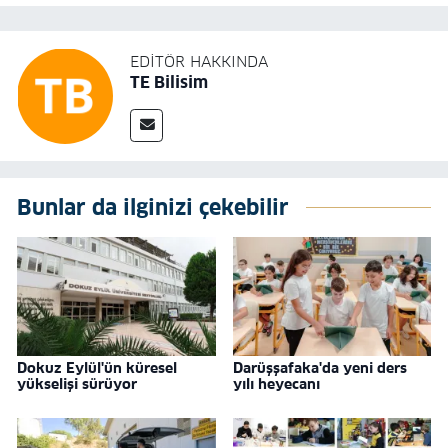
EDITÖR HAKKINDA
TE Bilisim
Bunlar da ilginizi çekebilir
Dokuz Eylül'ün küresel
Darüşşafaka'da yeni ders
yükselişi sürüyor
yılı heyecanı