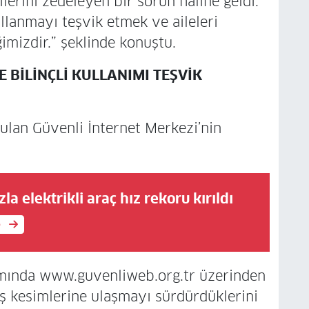
lerini zedeleyen bir sorun haline geldi.
ullanmayı teşvik etmek ve aileleri
imizdir.” şeklinde konuştu.
E BİLİNÇLİ KULLANIMI TEŞVİK
ulan Güvenli İnternet Merkezi’nin
a elektrikli araç hız rekoru kırıldı
e
samında www.guvenliweb.org.tr üzerinden
iş kesimlerine ulaşmayı sürdürdüklerini