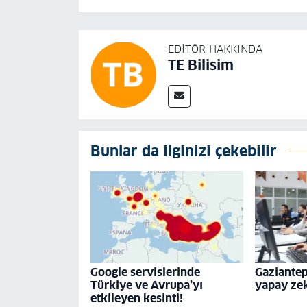
EDITÖR HAKKINDA
TE Bilisim
Bunlar da ilginizi çekebilir
Google servislerinde
Gaziante
Türkiye ve Avrupa’yı
yapay ze
etkileyen kesinti!