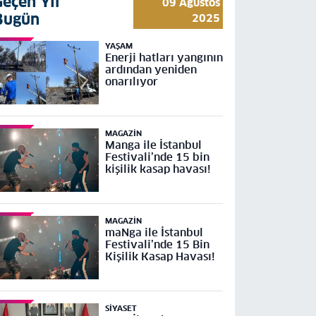
Geçen Yıl
09 Ağustos
Bugün
2025
YAŞAM
Enerji hatları yangının
ardından yeniden
onarılıyor
MAGAZIN
Manga ile İstanbul
Festivali’nde 15 bin
kişilik kasap havası!
MAGAZIN
maNga ile İstanbul
Festivali’nde 15 Bin
Kişilik Kasap Havası!
SIYASET