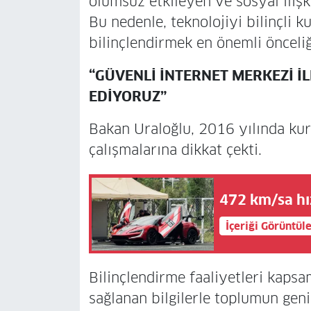
olumsuz etkileyen ve sosyal ilişki
Bu nedenle, teknolojiyi bilinçli k
bilinçlendirmek en önemli önceliğ
“GÜVENLİ İNTERNET MERKEZİ İL
EDİYORUZ”
Bakan Uraloğlu, 2016 yılında kur
çalışmalarına dikkat çekti.
472 km/sa hızl
İçeriği Görüntül
Bilinçlendirme faaliyetleri kap
sağlanan bilgilerle toplumun gen