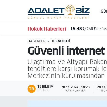
Gü
Hava Durumu
Hukuk Haberleri
15:48
ÇOMÜ'de 'usu
Trafik Durumu
HABERLER
TEKNOLOJI
Süper Lig Puan Durumu ve Fikstür
Güvenli internet
Tüm Manşetler
Ulaştırma ve Altyapı Bakanı
Son Dakika Haberleri
tehditlere karşı korumak içi
Merkezinin kurulmasından b
Haber Arşivi
TE BILISIM
28.11.2024 - 18:23
28.11.
EDITÖR
YAYINLANMA
GÜ