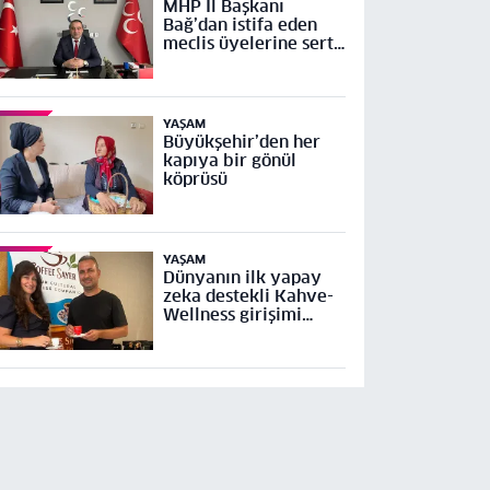
MHP İl Başkanı
Bağ’dan istifa eden
meclis üyelerine sert
tepki
YAŞAM
Büyükşehir’den her
kapıya bir gönül
köprüsü
YAŞAM
Dünyanın ilk yapay
zeka destekli Kahve-
Wellness girişimi
Küresel