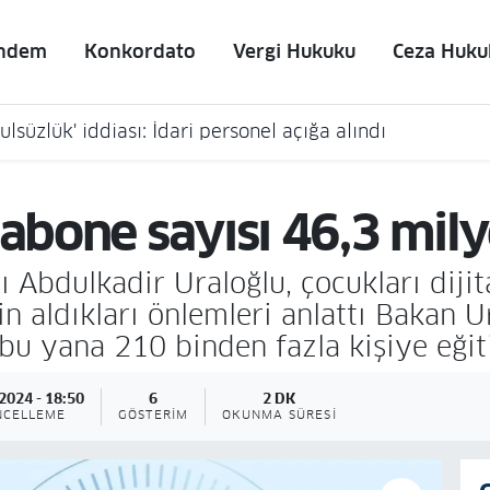
ndem
Konkordato
Vergi Hukuku
Ceza Huku
lsüzlük' iddiası: İdari personel açığa alındı
 abone sayısı 46,3 mily
 Abdulkadir Uraloğlu, çocukları dijit
n aldıkları önlemleri anlattı Bakan U
u yana 210 binden fazla kişiye eğiti
2024 - 18:50
6
2 DK
NCELLEME
GÖSTERIM
OKUNMA SÜRESI