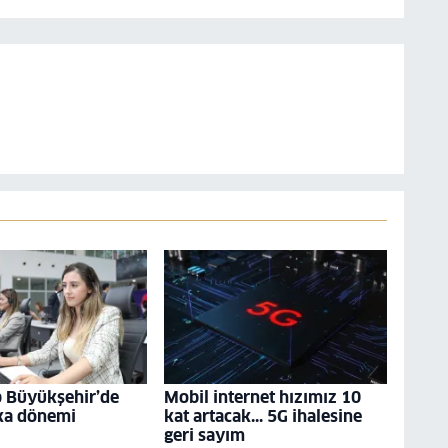
p Büyükşehir’de
Mobil internet hızımız 10
ka dönemi
kat artacak... 5G ihalesine
geri sayım