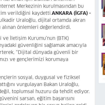
 İnternet Merkezinin kurulmasından bu
im verildiğini kaydetti.
ANKARA (İGFA) -
lkadir Uraloğlu, dijital ortamda akran
ı alınan önlemleri değerlendirdi.
ri ve İletişim Kurumu’nun (BTK)
ünyadaki güvenliğini sağlamak amacıyla
irterek, “Dijital dünyada güvenli bir
ımızı ve gençlerimizi korumaya
ençlerin sosyal, duygusal ve fiziksel
rattığını vurgulayan Bakan Uraloğlu,
 değil, toplumsal huzuru da tehdit ediyor.
güvenini sarsan, eğitim başarısını