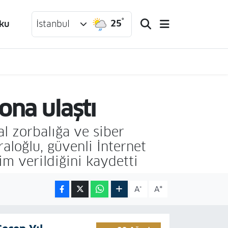
°
25
ku
İstanbul
ona ulaştı
al zorbalığa ve siber
raloğlu, güvenli İnternet
m verildiğini kaydetti
-
+
A
A