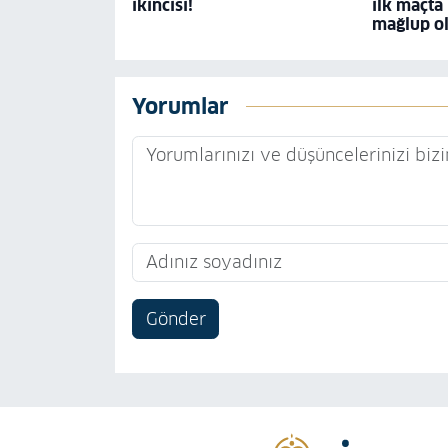
ikincisi!
ilk maçta
mağlup o
Yorumlar
Gönder