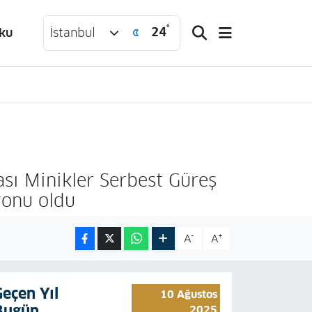
°
24
ku
İstanbul
ası Minikler Serbest Güreş
yonu oldu
-
+
A
A
Geçen Yıl
10 Ağustos
Bugün
2025