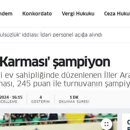
ndem
Konkordato
Vergi Hukuku
Ceza Huku
lsüzlük' iddiası: İdari personel açığa alındı
l Karması' şampiyon
i ev sahipliğinde düzenlenen İller Ar
ması, 245 puan ile turnuvanın şampi
2024 - 16:15
4
1 DK
NCELLEME
GÖSTERIM
OKUNMA SÜRESI