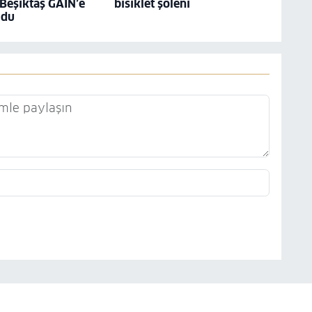
 Beşiktaş GAİN’e
bisiklet şöleni
ldu