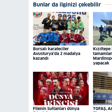
Bunlar da ilginizi çekebilir
Bursalı karateciler
Kızıltepe
Avusturya’da 2 madalya
tamamland
kazandı
Mardinspo
yapacak
Filenin Sultanları dünya
TOFAŞ, A