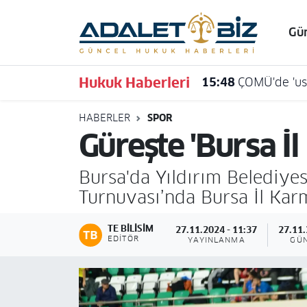
Gü
Hava Durumu
Hukuk Haberleri
15:48
ÇOMÜ'de 'usu
Trafik Durumu
HABERLER
SPOR
Süper Lig Puan Durumu ve Fikstür
Güreşte 'Bursa İ
Tüm Manşetler
Bursa'da Yıldırım Belediyes
Son Dakika Haberleri
Turnuvası’nda Bursa İl Kar
Haber Arşivi
TE BILISIM
27.11.2024 - 11:37
27.11.
EDITÖR
YAYINLANMA
GÜ