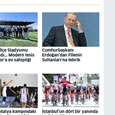
 İlçe Stadyumu
Cumhurbaşkanı
ı... Modern tesis
Erdoğan’dan Filenin
r'a ev sahipliği
Sultanları'na tebrik
ntalya kampındaki
İstanbul’un dört bir yanında