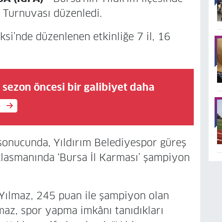
ş Turnuvası düzenledi.
i’nde düzenlenen etkinliğe 7 il, 16
sezon öncesi bir galibiyet daha
e
sonucunda, Yıldırım Belediyespor güreş
klasmanında ‘Bursa İl Karması’ şampiyon
Yılmaz, 245 puan ile şampiyon olan
lmaz, spor yapma imkânı tanıdıkları