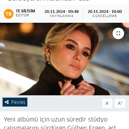
TE BILISIM
20.11.2024 - 09:48
20.11.2024 - 10:00
EDITÖR
YAYINLANMA
GÜNCELLEME
Paylaş
-
+
A
A
Yeni albümü için uzun süredir stüdyo
çalışmalarını sürdüren Gülben Ergen, art