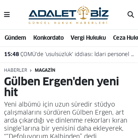
Hava Durumu
Gündem
Konkordato
Vergi Hukuku
Ceza Huk
Trafik Durumu
15:48
ÇOMÜ'de 'usulsüzlük' iddiası: İdari personel açığa alındı
Süper Lig Puan Durumu ve Fikstür
Tüm Manşetler
HABERLER
MAGAZIN
Gülben Ergen'den yeni
Son Dakika Haberleri
hit
Haber Arşivi
Yeni albümü için uzun süredir stüdyo
çalışmalarını sürdüren Gülben Ergen, art
arda çıkardığı ve dinlenme rekorları kıran
single’larına bir yenisini daha ekleyerek,
"“Defoluyorum Kalbinden” dedi