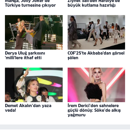
maNga, Jolly Joker’de
Ziynet Sali'den Harbiye'de
Türkiye turnesine çıkıyor
büyük kutlama hazırlığı
Derya Uluğ şarkısını
COF'25'te Akbaba'dan görsel
'milli'lere ithaf etti
şölen
Demet Akalın’dan yaza
İrem Derici’den sahnelere
veda!
güçlü dönüş: Söke’de alkış
yağmuru