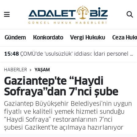
Hava Durumu
Gündem
Konkordato
Vergi Hukuku
Ceza Huk
Trafik Durumu
15:48
ÇOMÜ'de 'usulsüzlük' iddiası: İdari personel açığa alındı
Süper Lig Puan Durumu ve Fikstür
Tüm Manşetler
HABERLER
YAŞAM
Gaziantep'te “Haydi
Son Dakika Haberleri
Sofraya”dan 7'nci şube
Haber Arşivi
Gaziantep Büyükşehir Belediyesi’nin uygun
fiyatlı ve kaliteli yemek hizmeti sunduğu
“Haydi Sofraya” restoranlarının 7’nci
şubesi Gazikent’te açılmaya hazırlanıyor