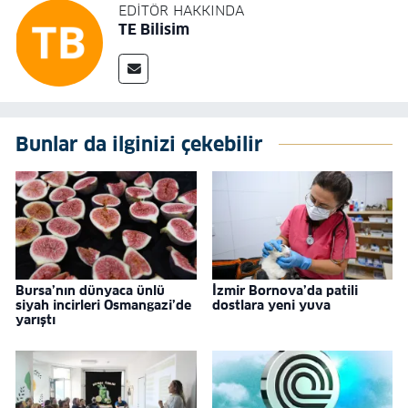
EDITÖR HAKKINDA
TE Bilisim
Bunlar da ilginizi çekebilir
Bursa’nın dünyaca ünlü
İzmir Bornova’da patili
siyah incirleri Osmangazi’de
dostlara yeni yuva
yarıştı