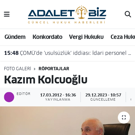
Hava Durumu
Gündem
Konkordato
Vergi Hukuku
Ceza Huk
Trafik Durumu
15:48
ÇOMÜ'de 'usulsüzlük' iddiası: İdari personel açığa alındı
Süper Lig Puan Durumu ve Fikstür
Tüm Manşetler
FOTO GALERI
RÖPORTAJLAR
Kazım Kolcuoğlu
Son Dakika Haberleri
EDITÖR
17.03.2012 - 16:36
29.12.2023 - 10:57
Haber Arşivi
YAYINLANMA
GÜNCELLEME
G