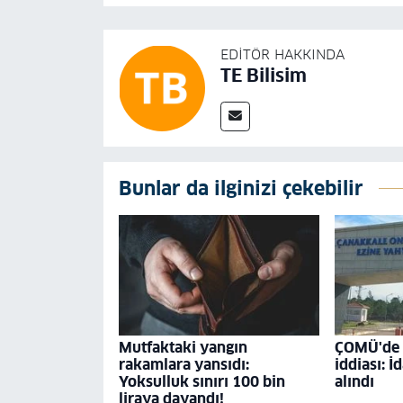
EDITÖR HAKKINDA
TE Bilisim
Bunlar da ilginizi çekebilir
Mutfaktaki yangın
ÇOMÜ'de '
rakamlara yansıdı:
iddiası: İ
Yoksulluk sınırı 100 bin
alındı
liraya dayandı!