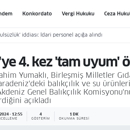
ndem
Konkordato
Vergi Hukuku
Ceza Huku
lsüzlük' iddiası: İdari personel açığa alındı
ye 4. kez 'tam uyum' 
him Yumaklı, Birleşmiş Milletler Gıd
adeniz'deki balıkçılık ve su ürünleri y
kdeniz Genel Balıkçılık Komisyonu'n
iğini açıkladı
2024 - 12:55
4
1 DK
NCELLEME
GÖSTERIM
OKUNMA SÜRESI