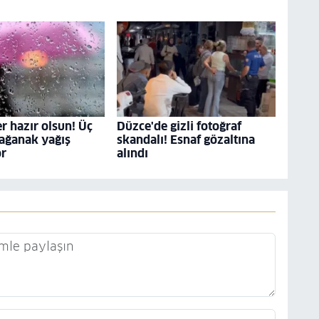
r hazır olsun! Üç
Düzce'de gizli fotoğraf
ağanak yağış
skandalı! Esnaf gözaltına
or
alındı