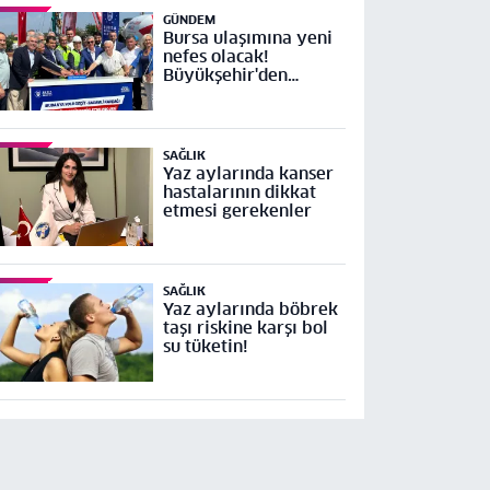
GÜNDEM
Bursa ulaşımına yeni
nefes olacak!
Büyükşehir'den
Mudanya Yolu Geçit-
Bademli Kavşağı
Projesi’ne temel
SAĞLIK
Yaz aylarında kanser
hastalarının dikkat
etmesi gerekenler
SAĞLIK
Yaz aylarında böbrek
taşı riskine karşı bol
su tüketin!