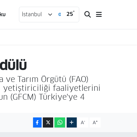
°
25
ku
İstanbul
ödülü
a ve Tarım Örgütü (FAO)
etiştiriciliği faaliyetlerini
un (GFCM) Türkiye'ye 4
-
+
A
A