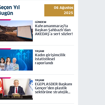
Geçen Yıl
06 Ağustos
Bugün
2025
GÜNDEM
Kahramanmaraş'ta
Başkan Şahbazlı’dan
AKEDAŞ’a sert sözler!
YAŞAM
Kadın girişimcilik
istatistiksel
raporlandı
YAŞAM
EGEPLASDER Başkanı
Gençer’den plastik
sektörüne stratejik
çağrı