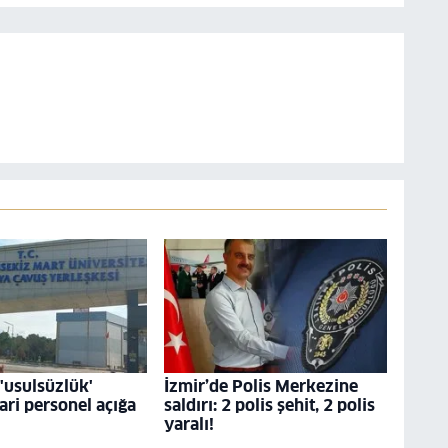
usulsüzlük'
İzmir’de Polis Merkezine
dari personel açığa
saldırı: 2 polis şehit, 2 polis
yaralı!