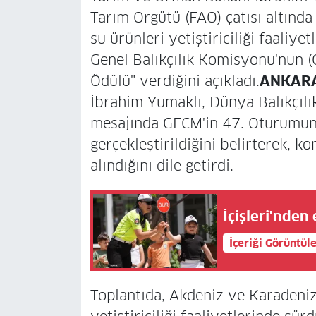
Tarım Örgütü (FAO) çatısı altında
su ürünleri yetiştiriciliği faaliy
Genel Balıkçılık Komisyonu'nun
Ödülü" verdiğini açıkladı.
ANKARA 
İbrahim Yumaklı, Dünya Balıkçılı
mesajında GFCM'in 47. Oturumunu
gerçekleştirildiğini belirterek, k
alındığını dile getirdi.
İçişleri'nden
İçeriği Görüntül
Toplantıda, Akdeniz ve Karadeniz'