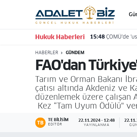
Gü
Hava Durumu
Hukuk Haberleri
15:48
ÇOMÜ'de 'usu
Trafik Durumu
HABERLER
GÜNDEM
Süper Lig Puan Durumu ve Fikstür
FAO'dan Türkiye'
Tüm Manşetler
Tarım ve Orman Bakanı İbra
Son Dakika Haberleri
çatısı altında Akdeniz ve Kar
düzenlemek üzere çalışan A
Haber Arşivi
Kez “Tam Uyum Ödülü" verd
TE BILISIM
22.11.2024 - 12:48
22.11.
EDITÖR
YAYINLANMA
GÜ