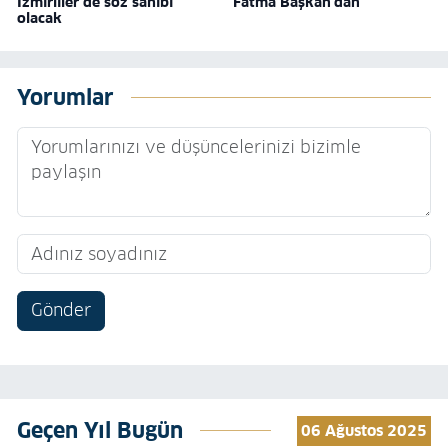
İzmirliler de söz sahibi
Fatma Başkan'dan
olacak
Yorumlar
Gönder
Geçen Yıl Bugün
06 Ağustos 2025