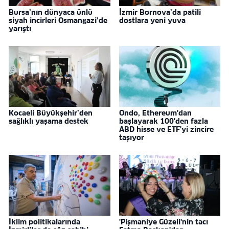
Bursa’nın dünyaca ünlü
İzmir Bornova’da patili
siyah incirleri Osmangazi’de
dostlara yeni yuva
yarıştı
Kocaeli Büyükşehir’den
Ondo, Ethereum'dan
sağlıklı yaşama destek
başlayarak 100'den fazla
ABD hisse ve ETF'yi zincire
taşıyor
İklim politikalarında
'Pişmaniye Güzeli'nin tacı