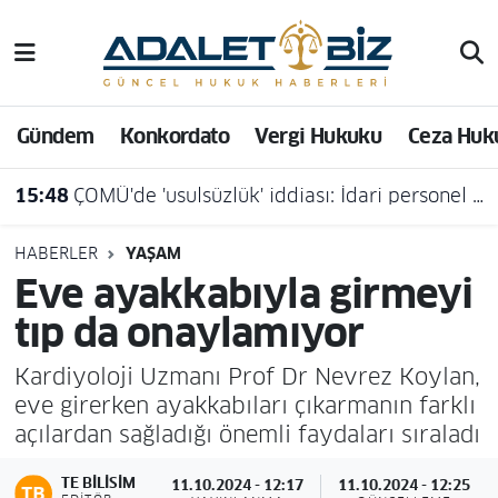
Hava Durumu
Gündem
Konkordato
Vergi Hukuku
Ceza Huk
Trafik Durumu
15:48
ÇOMÜ'de 'usulsüzlük' iddiası: İdari personel açığa alındı
Süper Lig Puan Durumu ve Fikstür
Tüm Manşetler
HABERLER
YAŞAM
Eve ayakkabıyla girmeyi
Son Dakika Haberleri
tıp da onaylamıyor
Haber Arşivi
Kardiyoloji Uzmanı Prof Dr Nevrez Koylan,
eve girerken ayakkabıları çıkarmanın farklı
açılardan sağladığı önemli faydaları sıraladı
TE BILISIM
11.10.2024 - 12:17
11.10.2024 - 12:25