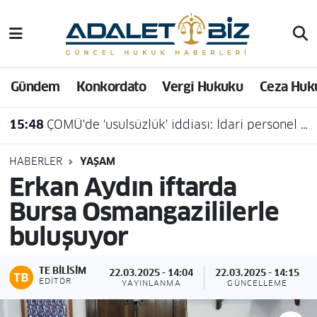
Hava Durumu
Gündem
Konkordato
Vergi Hukuku
Ceza Huk
Trafik Durumu
15:48
ÇOMÜ'de 'usulsüzlük' iddiası: İdari personel açığa alındı
Süper Lig Puan Durumu ve Fikstür
Tüm Manşetler
HABERLER
YAŞAM
Erkan Aydın iftarda
Son Dakika Haberleri
Bursa Osmangazililerle
buluşuyor
Haber Arşivi
TE BILISIM
22.03.2025 - 14:04
22.03.2025 - 14:15
EDITÖR
YAYINLANMA
GÜNCELLEME