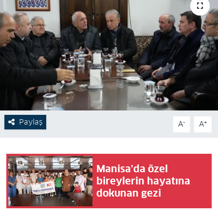
Paylaş
-
+
A
A
Manisa'da özel
bireylerin hayatına
dokunan gezi