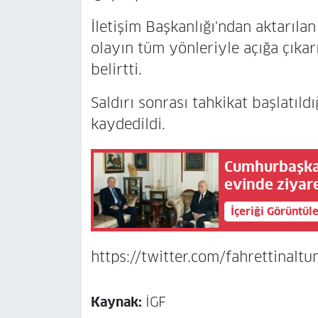
İletişim Başkanlığı'ndan aktarıl
olayın tüm yönleriyle açığa çıkarı
belirtti.
Saldırı sonrası tahkikat başlatıldı
kaydedildi.
Cumhurbaşkan
evinde ziyare
İçeriği Görüntül
https://twitter.com/fahrettina
Kaynak:
İGF