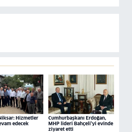
Niksar: Hizmetler
Cumhurbaşkanı Erdoğan,
devam edecek
MHP lideri Bahçeli’yi evinde
ziyaret etti