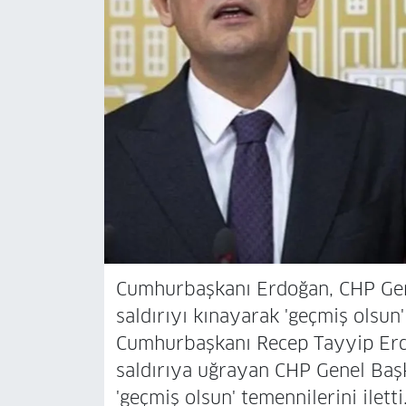
Cumhurbaşkanı Erdoğan, CHP Gen
saldırıyı kınayarak 'geçmiş olsun' d
Cumhurbaşkanı Recep Tayyip Erdo
saldırıya uğrayan CHP Genel Başk
'geçmiş olsun' temennilerini iletti