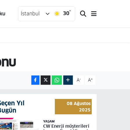
°
30
ku
İstanbul
onu
-
+
A
A
Geçen Yıl
08 Ağustos
Bugün
2025
YAŞAM
CW Enerji müşterileri