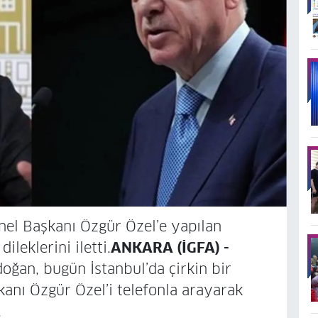
el Başkanı Özgür Özel’e yapılan
ileklerini iletti.
ANKARA (İGFA) -
ğan, bugün İstanbul’da çirkin bir
anı Özgür Özel’i telefonla arayarak
.