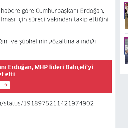
an habere göre Cumhurbaşkanı Erdoğan,
lması için süreci yakından takip ettiğini
ğını ve şüphelinin gözaltına alındığı
ı Erdoğan, MHP lideri Bahçeli’yi
t etti
e
ltun/status/1918975211421974902