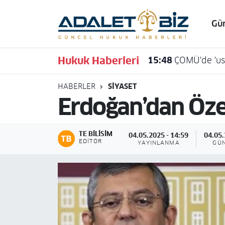
Gü
Hava Durumu
Hukuk Haberleri
15:48
ÇOMÜ'de 'usu
Trafik Durumu
HABERLER
SIYASET
Süper Lig Puan Durumu ve Fikstür
Erdoğan’dan Özel
Tüm Manşetler
TE BILISIM
04.05.2025 - 14:59
04.05.
Son Dakika Haberleri
EDITÖR
YAYINLANMA
GÜ
Haber Arşivi