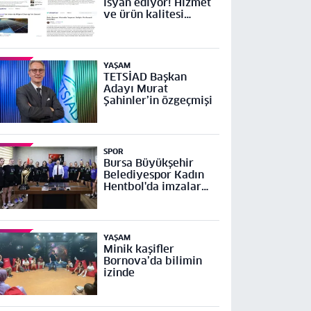
isyan ediyor! Hizmet
ve ürün kalitesi
yetersiz
YAŞAM
TETSİAD Başkan
Adayı Murat
Şahinler’in özgeçmişi
SPOR
Bursa Büyükşehir
Belediyespor Kadın
Hentbol'da imzalar
atıldı
YAŞAM
Minik kaşifler
Bornova’da bilimin
izinde