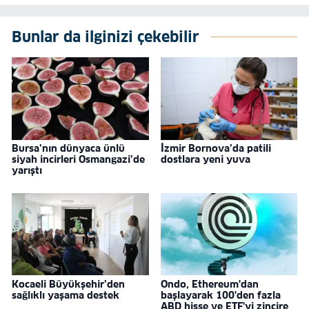
Bunlar da ilginizi çekebilir
Bursa’nın dünyaca ünlü
İzmir Bornova’da patili
siyah incirleri Osmangazi’de
dostlara yeni yuva
yarıştı
Kocaeli Büyükşehir’den
Ondo, Ethereum'dan
sağlıklı yaşama destek
başlayarak 100'den fazla
ABD hisse ve ETF'yi zincire