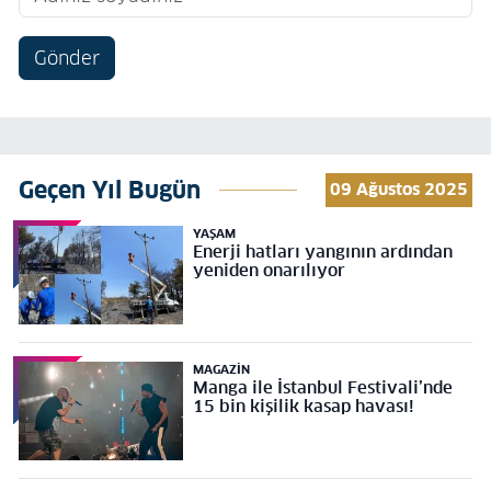
Gönder
Geçen Yıl Bugün
09 Ağustos 2025
YAŞAM
Enerji hatları yangının ardından
yeniden onarılıyor
MAGAZIN
Manga ile İstanbul Festivali’nde
15 bin kişilik kasap havası!