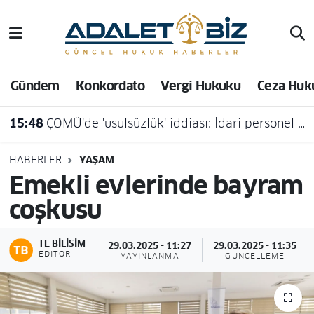
Hava Durumu
Gündem
Konkordato
Vergi Hukuku
Ceza Huk
Trafik Durumu
15:48
ÇOMÜ'de 'usulsüzlük' iddiası: İdari personel açığa alındı
Süper Lig Puan Durumu ve Fikstür
Tüm Manşetler
HABERLER
YAŞAM
Emekli evlerinde bayram
Son Dakika Haberleri
coşkusu
Haber Arşivi
TE BILISIM
29.03.2025 - 11:27
29.03.2025 - 11:35
EDITÖR
YAYINLANMA
GÜNCELLEME