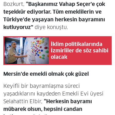
Bozkurt,
“Başkanımız Vahap Seçer’e çok
teşekkür ediyorlar. Tüm emeklilerin ve
Türkiye’de yaşayan herkesin bayramını
kutluyoruz”
diye konuştu.
İklim politikalarında
İzmirliler de söz sahibi
olacak
Mersin’de emekli olmak çok güzel
Keyifli bir bayramlaşma süreci
yaşadıklarını kaydeden Emekli Evi üyesi
Selahattin Elbir,
“Herkesin bayramı
mübarek olsun, hepsini candan