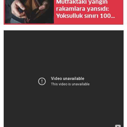
Mutfaktaki yangın
rakamlara yansıdı:
Yoksulluk sınırı 100
bin liraya dayandı!