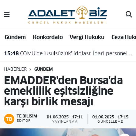
Hava Durumu
Gündem
Konkordato
Vergi Hukuku
Ceza Huk
Trafik Durumu
15:48
ÇOMÜ'de 'usulsüzlük' iddiası: İdari personel açığa alındı
Süper Lig Puan Durumu ve Fikstür
Tüm Manşetler
HABERLER
GÜNDEM
EMADDER'den Bursa'da
Son Dakika Haberleri
emeklilik eşitsizliğine
karşı birlik mesajı
Haber Arşivi
TE BILISIM
01.06.2025 - 17:11
01.06.2025 - 17:15
EDITÖR
YAYINLANMA
GÜNCELLEME