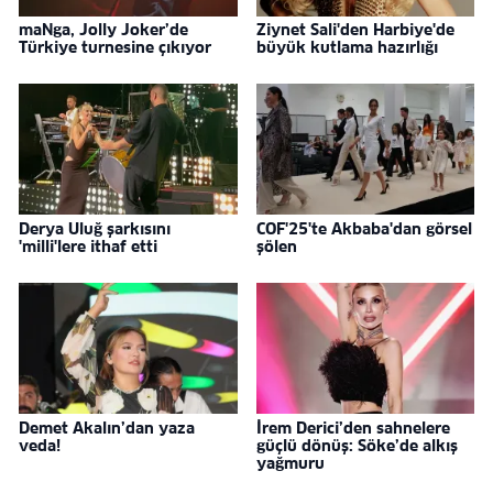
maNga, Jolly Joker’de
Ziynet Sali'den Harbiye'de
Türkiye turnesine çıkıyor
büyük kutlama hazırlığı
Derya Uluğ şarkısını
COF'25'te Akbaba'dan görsel
'milli'lere ithaf etti
şölen
Demet Akalın’dan yaza
İrem Derici’den sahnelere
veda!
güçlü dönüş: Söke’de alkış
yağmuru