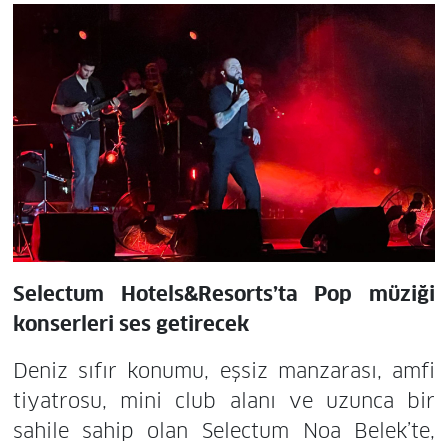
Selectum Hotels&Resorts’ta Pop müziği
konserleri ses getirecek
Deniz sıfır konumu, eşsiz manzarası, amfi
tiyatrosu, mini club alanı ve uzunca bir
sahile sahip olan Selectum Noa Belek’te,