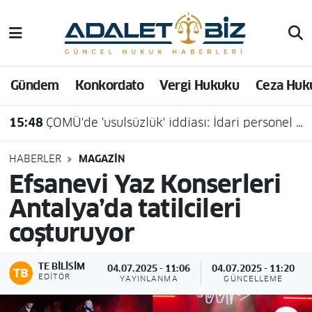
Hava Durumu
Gündem
Konkordato
Vergi Hukuku
Ceza Huk
Trafik Durumu
15:48
ÇOMÜ'de 'usulsüzlük' iddiası: İdari personel açığa alındı
Süper Lig Puan Durumu ve Fikstür
Tüm Manşetler
HABERLER
MAGAZIN
Efsanevi Yaz Konserleri
Son Dakika Haberleri
Antalya’da tatilcileri
coşturuyor
Haber Arşivi
TE BILISIM
04.07.2025 - 11:06
04.07.2025 - 11:20
EDITÖR
YAYINLANMA
GÜNCELLEME