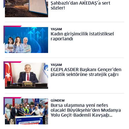
Şahbazlı’dan AKEDAŞ’a sert
sözler!
YAŞAM
Kadın girişimcilik istatistiksel
raporlandı
YAŞAM
EGEPLASDER Başkanı Gençer’den
plastik sektörüne stratejik çağrı
GÜNDEM
Bursa ulaşımına yeni nefes
olacak! Büyükşehir'den Mudanya
Yolu Geçit-Bademli Kavşağı
Projesi’ne temel