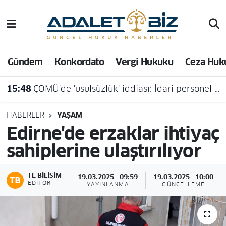
Hava Durumu
Gündem
Konkordato
Vergi Hukuku
Ceza Huk
Trafik Durumu
15:48
ÇOMÜ'de 'usulsüzlük' iddiası: İdari personel açığa alındı
Süper Lig Puan Durumu ve Fikstür
Tüm Manşetler
HABERLER
YAŞAM
Edirne'de erzaklar ihtiyaç
Son Dakika Haberleri
sahiplerine ulaştırılıyor
Haber Arşivi
TE BILISIM
19.03.2025 - 09:59
19.03.2025 - 10:00
EDITÖR
YAYINLANMA
GÜNCELLEME