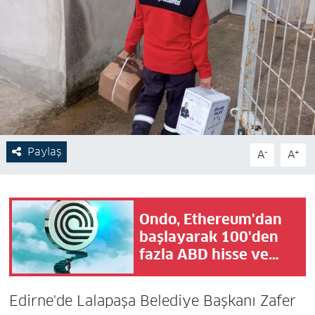
Paylaş
-
+
A
A
Ondo, Ethereum'dan
başlayarak 100'den
fazla ABD hisse ve
ETF'yi zincire taşıyor
Edirne'de Lalapaşa Belediye Başkanı Zafer