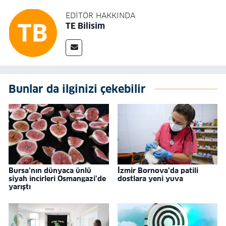
EDITÖR HAKKINDA
TE Bilisim
Bunlar da ilginizi çekebilir
Bursa’nın dünyaca ünlü
İzmir Bornova’da patili
siyah incirleri Osmangazi’de
dostlara yeni yuva
yarıştı