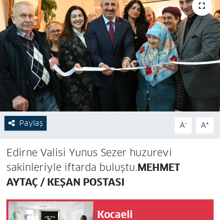
Paylaş
-
+
A
A
Edirne Valisi Yunus Sezer huzurevi
sakinleriyle iftarda buluştu.
MEHMET
AYTAÇ / KEŞAN POSTASI
Kocaeli