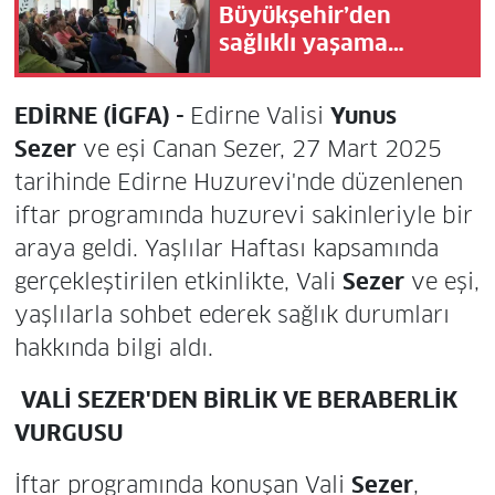
Büyükşehir’den
sağlıklı yaşama
destek
EDİRNE (İGFA) -
Edirne Valisi
Yunus
Sezer
ve eşi Canan Sezer, 27 Mart 2025
tarihinde Edirne Huzurevi'nde düzenlenen
iftar programında huzurevi sakinleriyle bir
araya geldi. Yaşlılar Haftası kapsamında
gerçekleştirilen etkinlikte, Vali
Sezer
ve eşi,
yaşlılarla sohbet ederek sağlık durumları
hakkında bilgi aldı.
VALİ SEZER'DEN BİRLİK VE BERABERLİK
VURGUSU
İftar programında konuşan Vali
Sezer
,