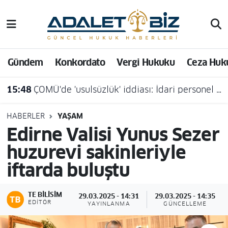
Hava Durumu
Gündem
Konkordato
Vergi Hukuku
Ceza Huk
Trafik Durumu
15:48
ÇOMÜ'de 'usulsüzlük' iddiası: İdari personel açığa alındı
Süper Lig Puan Durumu ve Fikstür
Tüm Manşetler
HABERLER
YAŞAM
Edirne Valisi Yunus Sezer
Son Dakika Haberleri
huzurevi sakinleriyle
iftarda buluştu
Haber Arşivi
TE BILISIM
29.03.2025 - 14:31
29.03.2025 - 14:35
EDITÖR
YAYINLANMA
GÜNCELLEME