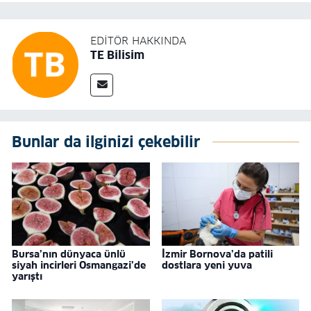
EDITÖR HAKKINDA
TE Bilisim
Bunlar da ilginizi çekebilir
Bursa’nın dünyaca ünlü
İzmir Bornova’da patili
siyah incirleri Osmangazi’de
dostlara yeni yuva
yarıştı