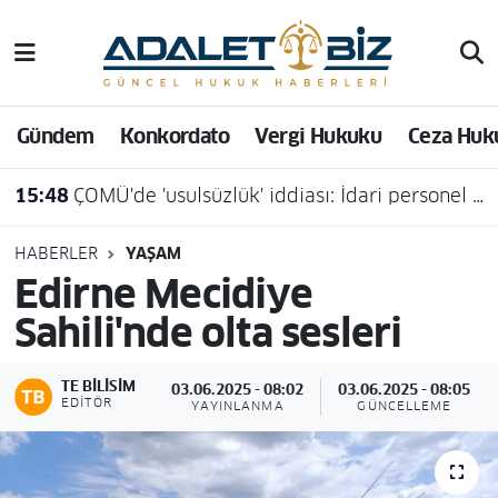
Hava Durumu
Gündem
Konkordato
Vergi Hukuku
Ceza Huk
Trafik Durumu
15:48
ÇOMÜ'de 'usulsüzlük' iddiası: İdari personel açığa alındı
Süper Lig Puan Durumu ve Fikstür
Tüm Manşetler
HABERLER
YAŞAM
Edirne Mecidiye
Son Dakika Haberleri
Sahili'nde olta sesleri
Haber Arşivi
TE BILISIM
03.06.2025 - 08:02
03.06.2025 - 08:05
EDITÖR
YAYINLANMA
GÜNCELLEME