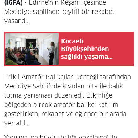
(İGFA)
- Edirne'nin Keşan ilçesinde
Mecidiye sahilinde keyifli bir rekabet
yaşandı.
Kocaeli
Büyükşehir’den
sağlıklı yaşama
destek
Erikli Amatör Balıkçılar Derneği tarafından
Mecidiye Sahili’nde kıyıdan olta ile balık
tutma yarışması düzenledi. Etkinliğe
bölgeden birçok amatör balıkçı katılım
gösterirken, rekabet ve eğlence bir arada
yer aldı.
Yarışma 'en büyük balığı yakalama' ile