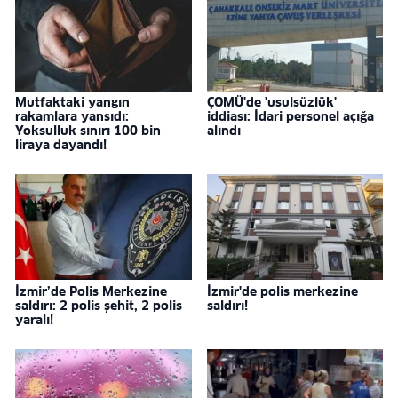
Mutfaktaki yangın
ÇOMÜ'de 'usulsüzlük'
rakamlara yansıdı:
iddiası: İdari personel açığa
Yoksulluk sınırı 100 bin
alındı
liraya dayandı!
İzmir’de Polis Merkezine
İzmir'de polis merkezine
saldırı: 2 polis şehit, 2 polis
saldırı!
yaralı!