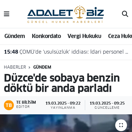
Hava Durumu
Gündem
Konkordato
Vergi Hukuku
Ceza Huk
Trafik Durumu
15:48
ÇOMÜ'de 'usulsüzlük' iddiası: İdari personel açığa alındı
Süper Lig Puan Durumu ve Fikstür
Tüm Manşetler
HABERLER
GÜNDEM
Düzce'de sobaya benzin
Son Dakika Haberleri
döktü bir anda parladı
Haber Arşivi
TE BILISIM
19.03.2025 - 09:22
19.03.2025 - 09:25
EDITÖR
YAYINLANMA
GÜNCELLEME