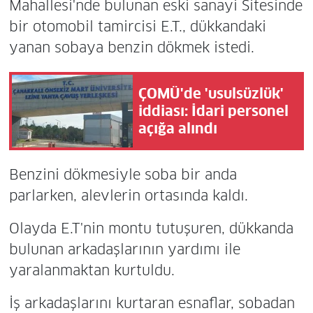
Mahallesi'nde bulunan eski sanayi Sitesinde
bir otomobil tamircisi E.T., dükkandaki
yanan sobaya benzin dökmek istedi.
ÇOMÜ'de 'usulsüzlük'
iddiası: İdari personel
açığa alındı
Benzini dökmesiyle soba bir anda
parlarken, alevlerin ortasında kaldı.
Olayda E.T'nin montu tutuşuren, dükkanda
bulunan arkadaşlarının yardımı ile
yaralanmaktan kurtuldu.
İş arkadaşlarını kurtaran esnaflar, sobadan