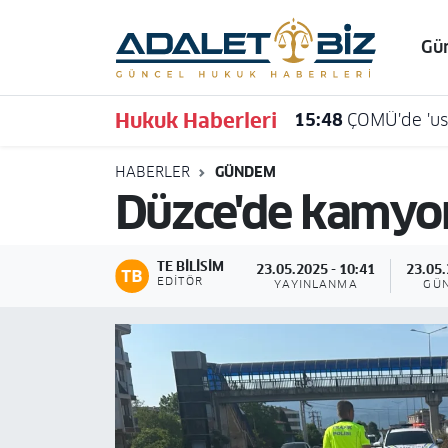
Gü
Hava Durumu
Hukuk Haberleri
15:48
ÇOMÜ'de 'usu
Trafik Durumu
HABERLER
GÜNDEM
Süper Lig Puan Durumu ve Fikstür
Düzce'de kamyonu
Tüm Manşetler
TE BILISIM
23.05.2025 - 10:41
23.05.
Son Dakika Haberleri
EDITÖR
YAYINLANMA
GÜ
Haber Arşivi