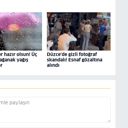
r hazır olsun! Üç
Düzce'de gizli fotoğraf
ağanak yağış
skandalı! Esnaf gözaltına
or
alındı