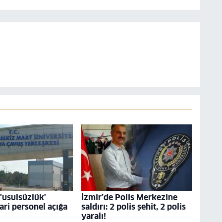
usulsüzlük'
İzmir’de Polis Merkezine
dari personel açığa
saldırı: 2 polis şehit, 2 polis
yaralı!