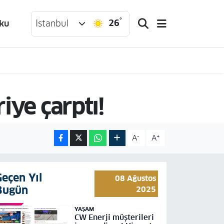
°
26
ku
İstanbul
iye çarptı!
-
+
A
A
Geçen Yıl
08 Ağustos
Bugün
2025
YAŞAM
CW Enerji müşterileri