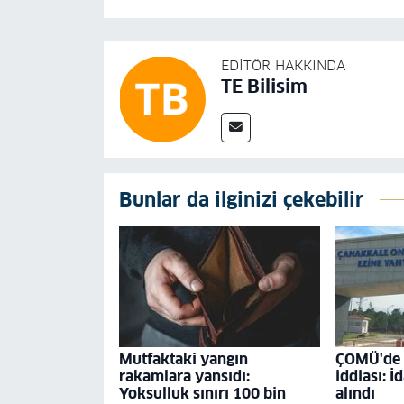
EDITÖR HAKKINDA
TE Bilisim
Bunlar da ilginizi çekebilir
Mutfaktaki yangın
ÇOMÜ'de '
rakamlara yansıdı:
iddiası: İ
Yoksulluk sınırı 100 bin
alındı