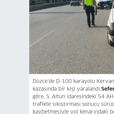
Düzce’de D-100 karayolu Kervan
kazasında bir kişi yaralandı.
Sefe
göre, S. Altun idaresindeki 54 A
trafikte sıkıştırması sonucu sür
kaybetmesiyle yol kenarındaki be