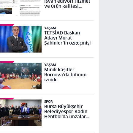
isyan ediyor! Hizmet
ve ürün kalitesi
yetersiz
YAŞAM
TETSİAD Başkan
Adayı Murat
Şahinler’in özgeçmişi
YAŞAM
Minik kaşifler
Bornova’da bilimin
izinde
SPOR
Bursa Büyükşehir
Belediyespor Kadın
Hentbol'da imzalar
atıldı