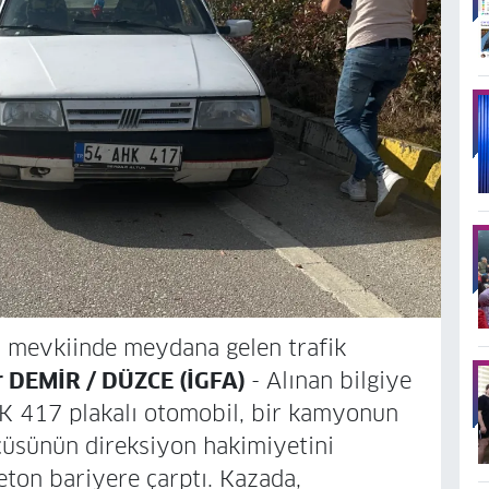
 mevkiinde meydana gelen trafik
r DEMİR / DÜZCE (İGFA)
- Alınan bilgiye
HK 417 plakalı otomobil, bir kamyonun
ücüsünün direksiyon hakimiyetini
ton bariyere çarptı. Kazada,