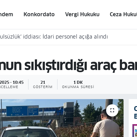
ndem
Konkordato
Vergi Hukuku
Ceza Huku
lsüzlük' iddiası: İdari personel açığa alındı
n sıkıştırdığı araç bar
2025 - 10:45
21
1 DK
NCELLEME
GÖSTERIM
OKUNMA SÜRESI