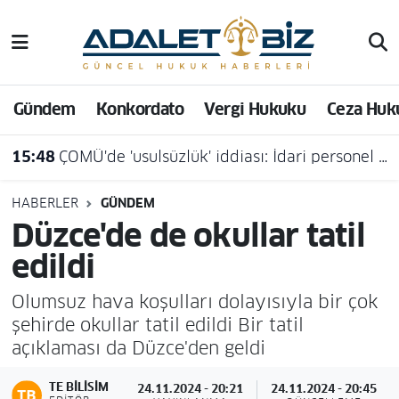
Hava Durumu
Gündem
Konkordato
Vergi Hukuku
Ceza Huk
Trafik Durumu
15:48
ÇOMÜ'de 'usulsüzlük' iddiası: İdari personel açığa alındı
Süper Lig Puan Durumu ve Fikstür
Tüm Manşetler
HABERLER
GÜNDEM
Düzce'de de okullar tatil
Son Dakika Haberleri
edildi
Haber Arşivi
Olumsuz hava koşulları dolayısıyla bir çok
şehirde okullar tatil edildi Bir tatil
açıklaması da Düzce'den geldi
TE BILISIM
24.11.2024 - 20:21
24.11.2024 - 20:45