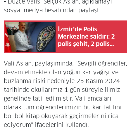
-
Düzce Valisi Selçuk Aslan, açıklamayı
sosyal medya hesabından paylaştı.
İzmir’de Polis
Merkezine saldırı: 2
polis şehit, 2 polis
yaralı!
Vali Aslan, paylaşımında, "Sevgili öğrenciler,
devam etmekte olan yoğun kar yağışı ve
buzlanma riski nedeniyle 25 Kasım 2024
tarihinde okullarımız 1 gün süreyle ilimiz
genelinde tatil edilmiştir. Vali amcaları
olarak tüm öğrencilerimizin bu kar tatilini
bol bol kitap okuyarak geçirmelerini rica
ediyorum" ifadelerini kullandı.