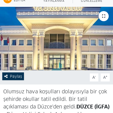
EDITÖR
YAYINLANMA
GÜNCELLEME
Paylaş
-
+
A
A
Olumsuz hava koşulları dolayısıyla bir çok
şehirde okullar tatil edildi. Bir tatil
açıklaması da Düzce'den geldi.
DÜZCE (İGFA)