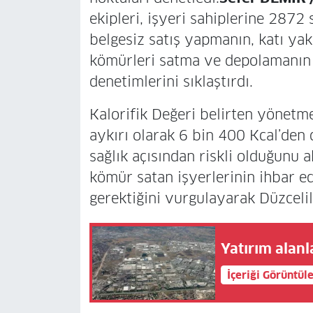
ekipleri, işyeri sahiplerine 287
belgesiz satış yapmanın, katı yakı
kömürleri satma ve depolamanın a
denetimlerini sıklaştırdı.
Kalorifik Değeri belirten yönetme
aykırı olarak 6 bin 400 Kcal’den
sağlık açısından riskli olduğunu 
kömür satan işyerlerinin ihbar e
gerektiğini vurgulayarak Düzcelil
Yatırım alanl
İçeriği Görüntül