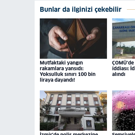
Bunlar da ilginizi çekebilir
Mutfaktaki yangın
ÇOMÜ'de '
rakamlara yansıdı:
iddiası: İ
Yoksulluk sınırı 100 bin
alındı
liraya dayandı!
İzmir'de polis merkezine
Şemsiyele