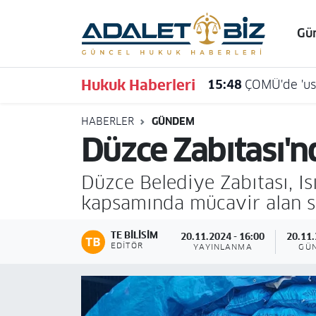
Gü
Hava Durumu
Hukuk Haberleri
15:48
ÇOMÜ'de 'usu
Trafik Durumu
HABERLER
GÜNDEM
Süper Lig Puan Durumu ve Fikstür
Düzce Zabıtası'
Tüm Manşetler
Düzce Belediye Zabıtası, Is
Son Dakika Haberleri
kapsamında mücavir alan sın
Haber Arşivi
TE BILISIM
20.11.2024 - 16:00
20.11.
EDITÖR
YAYINLANMA
GÜ