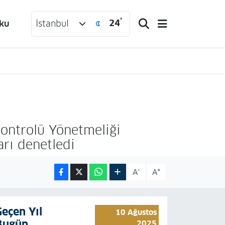
°
24
ku
İstanbul
Kontrolü Yönetmeliği
arı denetledi
-
+
A
A
Geçen Yıl
10 Ağustos
Bugün
2025