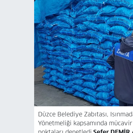
Düzce Belediye Zabıtası, Isınmada
Yönetmeliği kapsamında mücavir a
noktaları denetledi.
Sefer DEMİR 