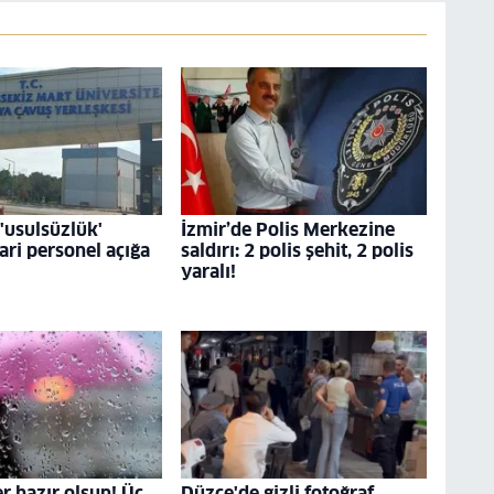
usulsüzlük'
İzmir’de Polis Merkezine
dari personel açığa
saldırı: 2 polis şehit, 2 polis
yaralı!
r hazır olsun! Üç
Düzce'de gizli fotoğraf