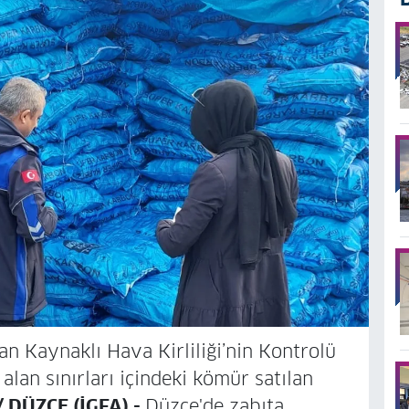
n Kaynaklı Hava Kirliliği’nin Kontrolü
lan sınırları içindeki kömür satılan
/ DÜZCE (İGFA) -
Düzce'de zabıta