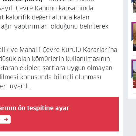
2 sayılı Çevre Kanunu kapsamında
t kalorifik değeri altında kalan
ğır yaptırımları olduğunu belirterek
lik ve Mahalli Çevre Kurulu Kararları’na
 düşük olan kömürlerin kullanılmasının
aktaran ekipler, şartlara uygun olmayan
dilmesi konusunda bilinçli olunması
eri uyardı.
arının ön tespitine ayar
e