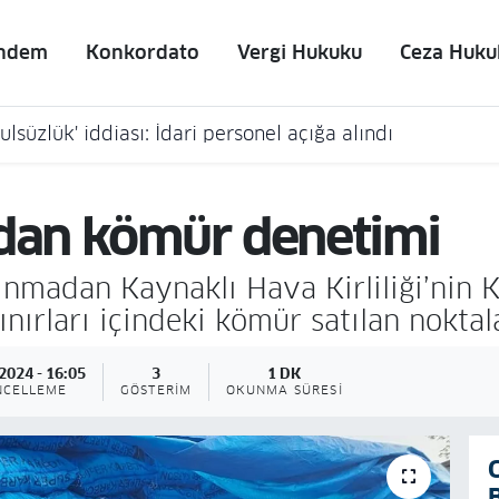
ndem
Konkordato
Vergi Hukuku
Ceza Huku
lsüzlük' iddiası: İdari personel açığa alındı
ndan kömür denetimi
ınmadan Kaynaklı Hava Kirliliği’nin 
ırları içindeki kömür satılan noktal
2024 - 16:05
3
1 DK
NCELLEME
GÖSTERIM
OKUNMA SÜRESI