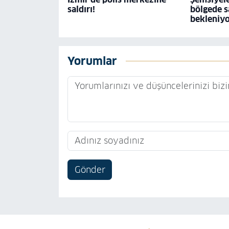
saldırı!
bölgede s
bekleniy
Yorumlar
Gönder