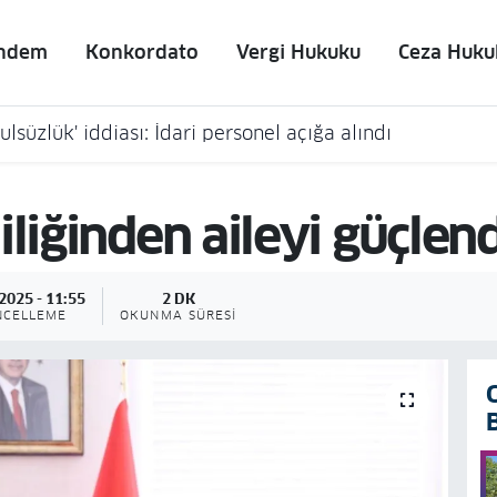
ndem
Konkordato
Vergi Hukuku
Ceza Huku
lsüzlük' iddiası: İdari personel açığa alındı
liğinden aileyi güçlendi
2025 - 11:55
2 DK
NCELLEME
OKUNMA SÜRESI