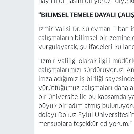
hayırlı olmasını diliyoruz” diye 
“BİLİMSEL TEMELE DAYALI ÇAL
İzmir Valisi Dr. Süleyman Elban i
çalışmaların bilimsel bir zemine
vurgulayarak, şu ifadeleri kulland
“İzmir Valiliği olarak ilgili müdürl
çalışmalarımızı sürdürüyoruz. An
imzaladığımız iş birliği sayesind
yürüttüğümüz çalışmaları daha anl
bir üniversite ile bu kapsamda ya
büyük bir adım atmış bulunuyoruz.
dolayı Dokuz Eylül Üniversitesi
mensuplara teşekkür ediyorum.”