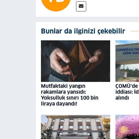
Bunlar da ilginizi çekebilir
Mutfaktaki yangın
ÇOMÜ'de '
rakamlara yansıdı:
iddiası: İ
Yoksulluk sınırı 100 bin
alındı
liraya dayandı!