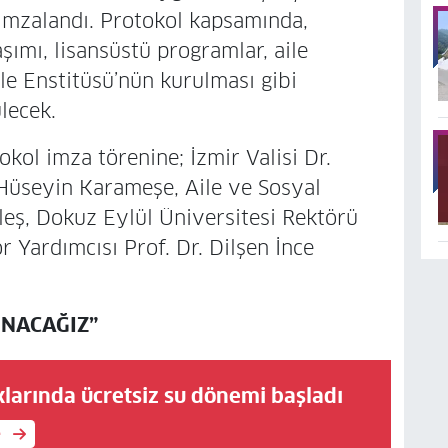
 imzalandı. Protokol kapsamında,
şımı, lisansüstü programlar, aile
Aile Enstitüsü’nün kurulması gibi
lecek.
okol imza törenine; İzmir Valisi Dr.
Hüseyin Karameşe, Aile ve Sosyal
leş, Dokuz Eylül Üniversitesi Rektörü
 Yardımcısı Prof. Dr. Dilşen İnce
UNACAĞIZ”
larında ücretsiz su dönemi başladı
e