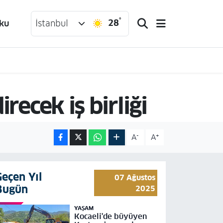
°
28
ku
İstanbul
recek iş birliği
-
+
A
A
Geçen Yıl
07 Ağustos
Bugün
2025
YAŞAM
Kocaeli'de büyüyen