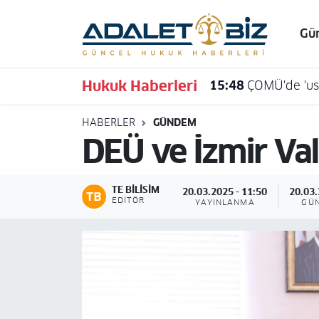
Gü
Hava Durumu
Hukuk Haberleri
15:48
ÇOMÜ'de 'usu
Trafik Durumu
HABERLER
GÜNDEM
Süper Lig Puan Durumu ve Fikstür
DEÜ ve İzmir Vali
Tüm Manşetler
TE BILISIM
20.03.2025 - 11:50
20.03.
Son Dakika Haberleri
EDITÖR
YAYINLANMA
GÜ
Haber Arşivi