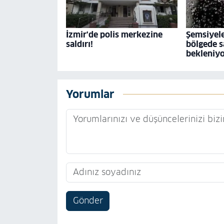
İzmir'de polis merkezine
Şemsiyele
saldırı!
bölgede s
bekleniy
Yorumlar
Gönder