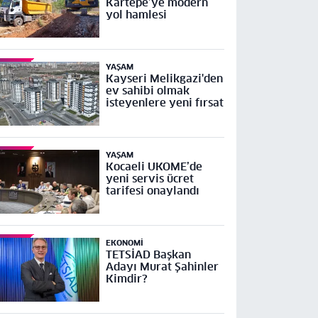
Kartepe’ye modern
yol hamlesi
YAŞAM
Kayseri Melikgazi'den
ev sahibi olmak
isteyenlere yeni fırsat
YAŞAM
Kocaeli UKOME’de
yeni servis ücret
tarifesi onaylandı
EKONOMI
TETSİAD Başkan
Adayı Murat Şahinler
Kimdir?