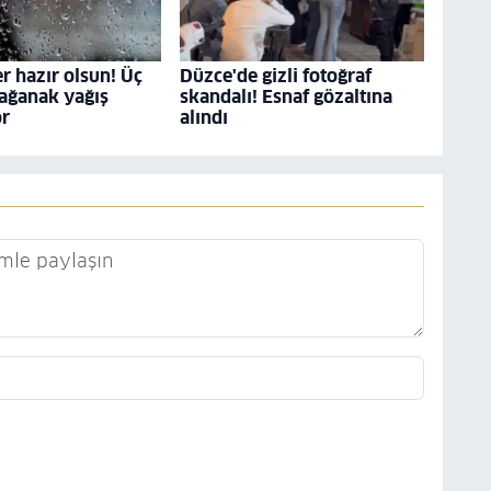
r hazır olsun! Üç
Düzce'de gizli fotoğraf
ağanak yağış
skandalı! Esnaf gözaltına
or
alındı