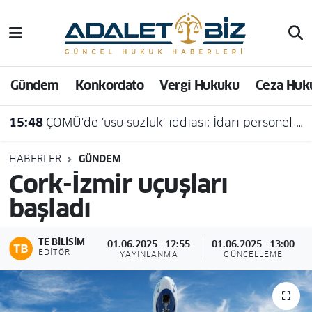
Hava Durumu
Gündem
Konkordato
Vergi Hukuku
Ceza Huk
Trafik Durumu
15:48
ÇOMÜ'de 'usulsüzlük' iddiası: İdari personel açığa alındı
Süper Lig Puan Durumu ve Fikstür
Tüm Manşetler
HABERLER
GÜNDEM
Cork-İzmir uçuşları
Son Dakika Haberleri
başladı
Haber Arşivi
TE BILISIM
01.06.2025 - 12:55
01.06.2025 - 13:00
EDITÖR
YAYINLANMA
GÜNCELLEME