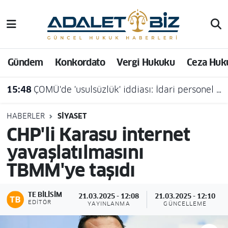
Hava Durumu
Gündem
Konkordato
Vergi Hukuku
Ceza Huk
Trafik Durumu
15:48
ÇOMÜ'de 'usulsüzlük' iddiası: İdari personel açığa alındı
Süper Lig Puan Durumu ve Fikstür
Tüm Manşetler
HABERLER
SIYASET
CHP'li Karasu internet
Son Dakika Haberleri
yavaşlatılmasını
TBMM'ye taşıdı
Haber Arşivi
TE BILISIM
21.03.2025 - 12:08
21.03.2025 - 12:10
EDITÖR
YAYINLANMA
GÜNCELLEME