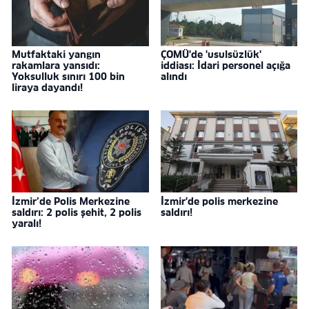
Mutfaktaki yangın
ÇOMÜ'de 'usulsüzlük'
rakamlara yansıdı:
iddiası: İdari personel açığa
Yoksulluk sınırı 100 bin
alındı
liraya dayandı!
İzmir’de Polis Merkezine
İzmir'de polis merkezine
saldırı: 2 polis şehit, 2 polis
saldırı!
yaralı!