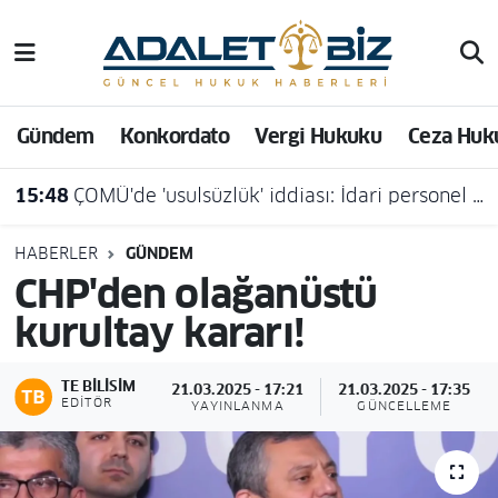
Hava Durumu
Gündem
Konkordato
Vergi Hukuku
Ceza Huk
Trafik Durumu
15:48
ÇOMÜ'de 'usulsüzlük' iddiası: İdari personel açığa alındı
Süper Lig Puan Durumu ve Fikstür
Tüm Manşetler
HABERLER
GÜNDEM
CHP'den olağanüstü
Son Dakika Haberleri
kurultay kararı!
Haber Arşivi
TE BILISIM
21.03.2025 - 17:21
21.03.2025 - 17:35
EDITÖR
YAYINLANMA
GÜNCELLEME