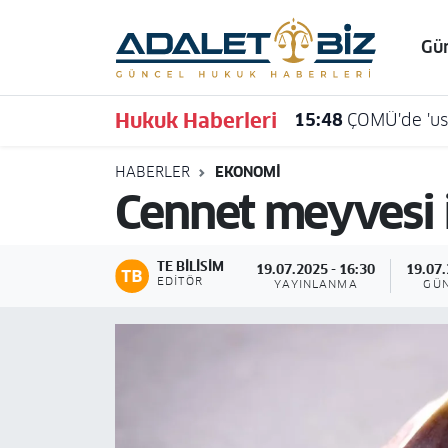
Gü
Hava Durumu
Hukuk Haberleri
15:48
ÇOMÜ'de 'usu
Trafik Durumu
HABERLER
EKONOMI
Süper Lig Puan Durumu ve Fikstür
Cennet meyvesi i
Tüm Manşetler
TE BILISIM
19.07.2025 - 16:30
19.07.
Son Dakika Haberleri
EDITÖR
YAYINLANMA
GÜ
Haber Arşivi