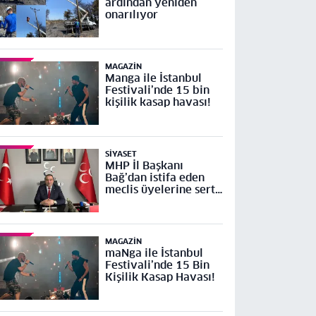
ardından yeniden
onarılıyor
MAGAZIN
Manga ile İstanbul
Festivali’nde 15 bin
kişilik kasap havası!
SIYASET
MHP İl Başkanı
Bağ’dan istifa eden
meclis üyelerine sert
tepki
MAGAZIN
maNga ile İstanbul
Festivali’nde 15 Bin
Kişilik Kasap Havası!