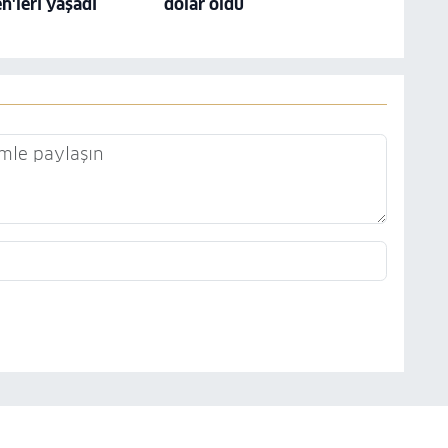
n'leri yaşadı
dolar oldu