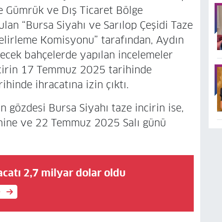
ge Gümrük ve Dış Ticaret Bölge
lan “Bursa Siyahı ve Sarılop Çeşidi Taze
 Belirleme Komisyonu” tarafından, Aydın
edecek bahçelerde yapılan incelemeler
ncirin 17 Temmuz 2025 tarihinde
inde ihracatına izin çıktı.
ın gözdesi Bursa Siyahı taze incirin ise,
mine ve 22 Temmuz 2025 Salı günü
catı 2,7 milyar dolar oldu
e