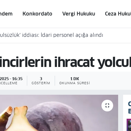
ndem
Konkordato
Vergi Hukuku
Ceza Huku
lsüzlük' iddiası: İdari personel açığa alındı
ncirlerin ihracat yolcu
2025 - 16:35
3
1 DK
NCELLEME
GÖSTERIM
OKUNMA SÜRESI