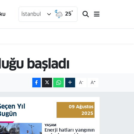
°
25
ku
İstanbul
luğu başladı
-
+
A
A
Geçen Yıl
09 Ağustos
Bugün
2025
YAŞAM
Enerji hatları yangının