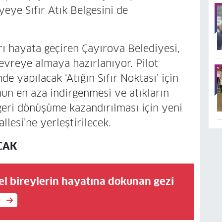
yeye Sıfır Atık Belgesini de
arı hayata geçiren Çayırova Belediyesi,
vreye almaya hazırlanıyor. Pilot
e yapılacak ‘Atığın Sıfır Noktası’ için
nun en aza indirgenmesi ve atıkların
geri dönüşüme kazandırılması için yeni
lesi’ne yerleştirilecek.
ACAK
el bireylerin hayatına dokunan gezi
e