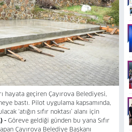
arı hayata geçiren Çayırova Belediyesi,
meye bastı. Pilot uygulama kapsamında,
acak ‘atığın sıfır noktası’ alanı için
) -
Göreve geldiği günden bu yana Sıfır
yapan Çayırova Belediye Başkanı