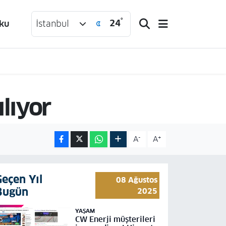
°
24
ku
İstanbul
ılıyor
-
+
A
A
Geçen Yıl
08 Ağustos
Bugün
2025
YAŞAM
CW Enerji müşterileri