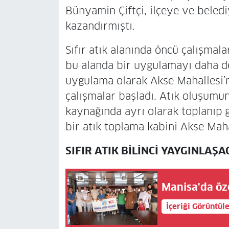
Bünyamin Çiftçi, ilçeye ve beledi
kazandırmıştı.
Sıfır atık alanında öncü çalışmal
bu alanda bir uygulamayı daha de
uygulama olarak Akse Mahallesi’nd
çalışmalar başladı. Atık oluşumu
kaynağında ayrı olarak toplanıp 
bir atık toplama kabini Akse Mahal
SIFIR ATIK BİLİNCİ YAYGINLAŞ
Manisa'da öz
İçeriği Görüntül