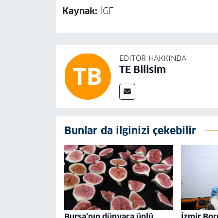
Kaynak:
İGF
EDITÖR HAKKINDA
TE Bilisim
Bunlar da ilginizi çekebilir
Bursa’nın dünyaca ünlü
İzmir Bor