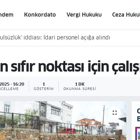
ndem
Konkordato
Vergi Hukuku
Ceza Huku
lsüzlük' iddiası: İdari personel açığa alındı
 sıfır noktası için çalış
2025 - 16:20
1
1 DK
NCELLEME
GÖSTERIM
OKUNMA SÜRESI