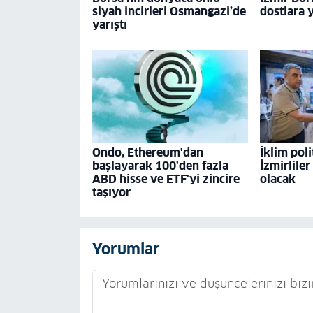
siyah incirleri Osmangazi’de
dostlara 
yarıştı
Ondo, Ethereum'dan
İklim poli
başlayarak 100'den fazla
İzmirliler
ABD hisse ve ETF'yi zincire
olacak
taşıyor
Yorumlar