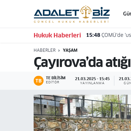
Gü
Hava Durumu
Hukuk Haberleri
15:48
ÇOMÜ'de 'usu
Trafik Durumu
HABERLER
YAŞAM
Süper Lig Puan Durumu ve Fikstür
Çayırova’da atığın
Tüm Manşetler
TE BILISIM
21.03.2025 - 15:45
21.03.
Son Dakika Haberleri
EDITÖR
YAYINLANMA
GÜ
Haber Arşivi