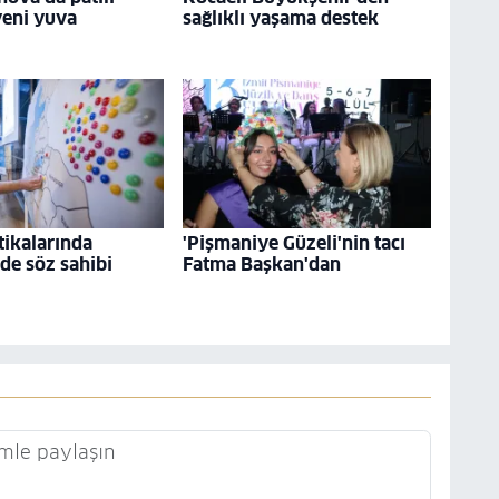
yeni yuva
sağlıklı yaşama destek
tikalarında
'Pişmaniye Güzeli'nin tacı
 de söz sahibi
Fatma Başkan'dan