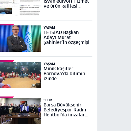
isyan ediyor! Hizmet
ve ürün kalitesi
yetersiz
YAŞAM
TETSİAD Başkan
Adayı Murat
Şahinler’in özgeçmişi
YAŞAM
Minik kaşifler
Bornova’da bilimin
izinde
SPOR
Bursa Büyükşehir
Belediyespor Kadın
Hentbol'da imzalar
atıldı