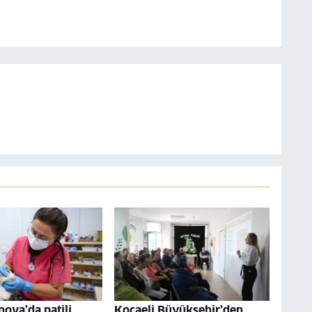
nova’da patili
Kocaeli Büyükşehir’den