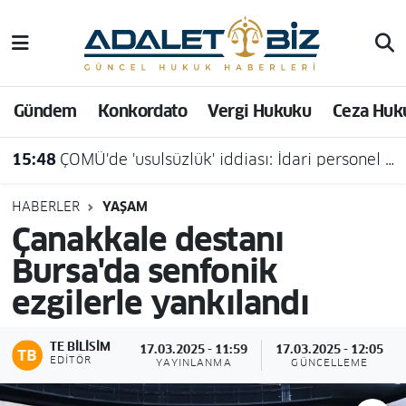
Hava Durumu
Gündem
Konkordato
Vergi Hukuku
Ceza Huk
Trafik Durumu
15:48
ÇOMÜ'de 'usulsüzlük' iddiası: İdari personel açığa alındı
Süper Lig Puan Durumu ve Fikstür
Tüm Manşetler
HABERLER
YAŞAM
Çanakkale destanı
Son Dakika Haberleri
Bursa'da senfonik
ezgilerle yankılandı
Haber Arşivi
TE BILISIM
17.03.2025 - 11:59
17.03.2025 - 12:05
EDITÖR
YAYINLANMA
GÜNCELLEME