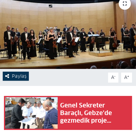
Paylaş
-
+
A
A
Genel Sekreter
Baraçlı, Gebze'de
gezmedik proje
bırakmadı