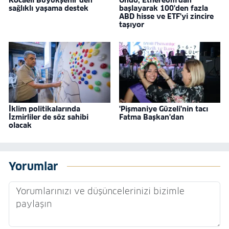
Kocaeli Büyükşehir’den
Ondo, Ethereum'dan
sağlıklı yaşama destek
başlayarak 100'den fazla
ABD hisse ve ETF'yi zincire
taşıyor
İklim politikalarında
'Pişmaniye Güzeli'nin tacı
İzmirliler de söz sahibi
Fatma Başkan'dan
olacak
Yorumlar