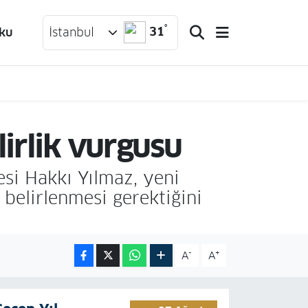
°
31
ku
İstanbul
irlik vurgusu
si Hakkı Yılmaz, yeni
belirlenmesi gerektiğini
-
+
A
A