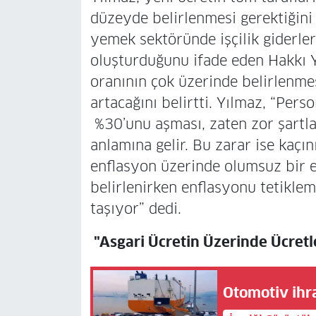
düzeyde belirlenmesi gerektiğini
yemek sektöründe işçilik giderle
oluşturduğunu ifade eden Hakkı Yı
oranının çok üzerinde belirlenme
artacağını belirtti. Yılmaz, “Per
%30’unu aşması, zaten zor şartl
anlamına gelir. Bu zarar ise kaçı
enflasyon üzerinde olumsuz bir et
belirlenirken enflasyonu tetikle
taşıyor” dedi.
"Asgari Ücretin Üzerinde Ücret
Otomotiv ihra