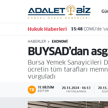
Gü
Hava Durumu
Hukuk Haberleri
15:48
ÇOMÜ'de 'usu
Trafik Durumu
HABERLER
EKONOMI
Süper Lig Puan Durumu ve Fikstür
BUYSAD’dan asgar
Tüm Manşetler
Bursa Yemek Sanayicileri 
Son Dakika Haberleri
ücretin tüm tarafları memn
vurguladı
Haber Arşivi
TE BILISIM
20.11.2024 - 16:13
20.11.
EDITÖR
YAYINLANMA
GÜ