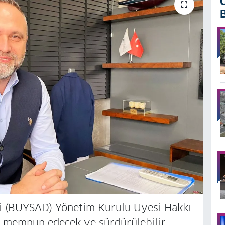
i (BUYSAD) Yönetim Kurulu Üyesi Hakkı
rı memnun edecek ve sürdürülebilir