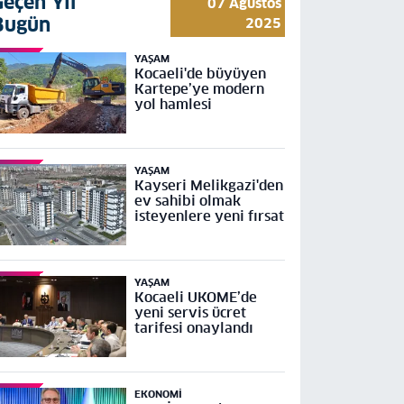
Geçen Yıl
07 Ağustos
Bugün
2025
YAŞAM
Kocaeli'de büyüyen
Kartepe’ye modern
yol hamlesi
YAŞAM
Kayseri Melikgazi'den
ev sahibi olmak
isteyenlere yeni fırsat
YAŞAM
Kocaeli UKOME’de
yeni servis ücret
tarifesi onaylandı
EKONOMI