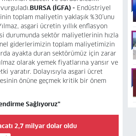
 vurguladı.
BURSA (İGFA) -
Endüstriyel
rinin toplam maliyetin yaklaşık %30’unu
lmaz, asgari ücretin yıllık enflasyon
si durumunda sektör maliyetlerinin hızla
sonel giderlerimizin toplam maliyetimizin
arda ayakta duran sektörümüz için zarar
nılmaz olarak yemek fiyatlarına yansır ve
ki yaratır. Dolayısıyla asgari ücret
mesinin önüne geçmek kritik bir önem
lendirme Sağlıyoruz"
catı 2,7 milyar dolar oldu