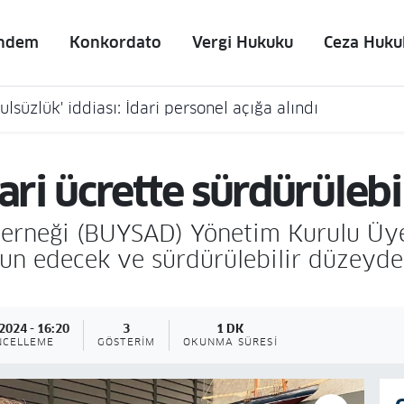
ndem
Konkordato
Vergi Hukuku
Ceza Huku
lsüzlük' iddiası: İdari personel açığa alındı
i ücrette sürdürülebil
Derneği (BUYSAD) Yönetim Kurulu Üye
un edecek ve sürdürülebilir düzeyde 
2024 - 16:20
3
1 DK
NCELLEME
GÖSTERIM
OKUNMA SÜRESI