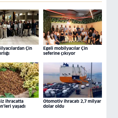
ilyacılardan Çin
Egeli mobilyacılar Çin
ırlığı
seferine çıkıyor
iz ihracatta
Otomotiv ihracatı 2,7 milyar
n'leri yaşadı
dolar oldu