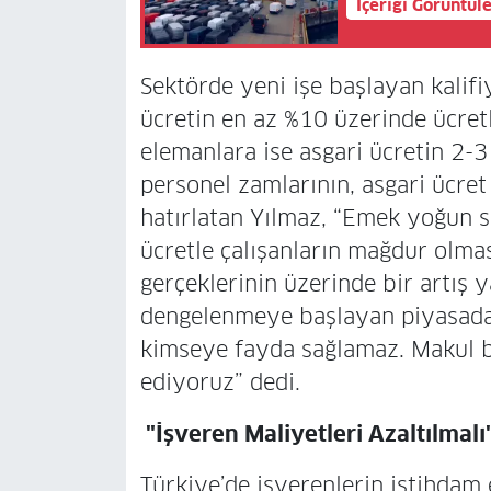
İçeriği Görüntül
Sektörde yeni işe başlayan kalif
ücretin en az %10 üzerinde ücretl
elemanlara ise asgari ücretin 2-3 
personel zamlarının, asgari ücret 
hatırlatan Yılmaz, “Emek yoğun s
ücretle çalışanların mağdur olma
gerçeklerinin üzerinde bir artış y
dengelenmeye başlayan piyasada 
kimseye fayda sağlamaz. Makul 
ediyoruz” dedi.
"İşveren Maliyetleri Azaltılmalı
Türkiye’de işverenlerin istihdam et