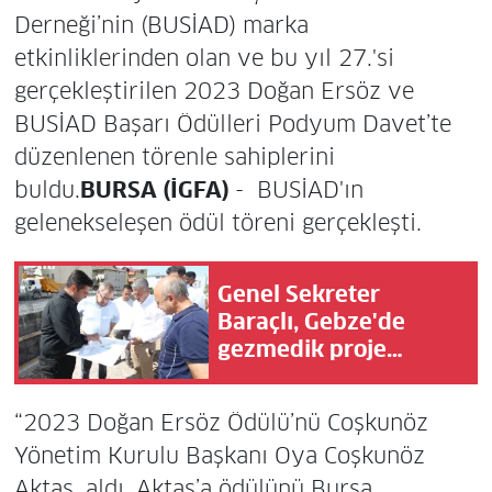
Derneği’nin (BUSİAD) marka
etkinliklerinden olan ve bu yıl 27.'si
gerçekleştirilen 2023 Doğan Ersöz ve
BUSİAD Başarı Ödülleri Podyum Davet’te
düzenlenen törenle sahiplerini
buldu.
BURSA (İGFA)
- BUSİAD'ın
gelenekseleşen ödül töreni gerçekleşti.
Genel Sekreter
Baraçlı, Gebze'de
gezmedik proje
bırakmadı
“2023 Doğan Ersöz Ödülü’nü Coşkunöz
Yönetim Kurulu Başkanı Oya Coşkunöz
Aktaş, aldı. Aktaş’a ödülünü Bursa