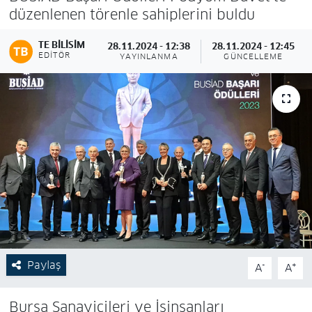
düzenlenen törenle sahiplerini buldu
TE BILISIM
28.11.2024 - 12:38
28.11.2024 - 12:45
EDITÖR
YAYINLANMA
GÜNCELLEME
Paylaş
-
+
A
A
Bursa Sanayicileri ve İşinsanları