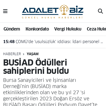
Hava Durumu
Gündem
Konkordato
Vergi Hukuku
Ceza Huk
Trafik Durumu
15:48
ÇOMÜ'de 'usulsüzlük' iddiası: İdari personel açığa alındı
Süper Lig Puan Durumu ve Fikstür
Tüm Manşetler
HABERLER
YAŞAM
BUSİAD Ödülleri
Son Dakika Haberleri
sahiplerini buldu
Haber Arşivi
Bursa Sanayicileri ve İşinsanları
Derneği’nin (BUSİAD) marka
etkinliklerinden olan ve bu yıl 27 'si
gerçekleştirilen 2023 Doğan Ersöz ve
BUSİAD Başarı Ödülleri Podyum Davet’te