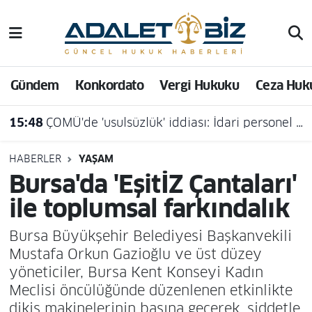
Hava Durumu
Gündem
Konkordato
Vergi Hukuku
Ceza Huk
Trafik Durumu
15:48
ÇOMÜ'de 'usulsüzlük' iddiası: İdari personel açığa alındı
Süper Lig Puan Durumu ve Fikstür
Tüm Manşetler
HABERLER
YAŞAM
Bursa'da 'EşitİZ Çantaları'
Son Dakika Haberleri
ile toplumsal farkındalık
Haber Arşivi
Bursa Büyükşehir Belediyesi Başkanvekili
Mustafa Orkun Gazioğlu ve üst düzey
yöneticiler, Bursa Kent Konseyi Kadın
Meclisi öncülüğünde düzenlenen etkinlikte
dikiş makinelerinin başına geçerek, şiddetle