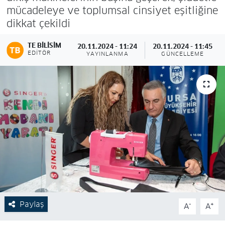
mücadeleye ve toplumsal cinsiyet eşitliğine
dikkat çekildi
TE BILISIM
20.11.2024 - 11:24
20.11.2024 - 11:45
EDITÖR
YAYINLANMA
GÜNCELLEME
Paylaş
-
+
A
A