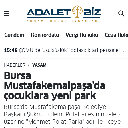
Hava Durumu
Gündem
Konkordato
Vergi Hukuku
Ceza Huk
Trafik Durumu
15:48
ÇOMÜ'de 'usulsüzlük' iddiası: İdari personel açığa alındı
Süper Lig Puan Durumu ve Fikstür
Tüm Manşetler
HABERLER
YAŞAM
Bursa
Son Dakika Haberleri
Mustafakemalpaşa'da
çocuklara yeni park
Haber Arşivi
Bursa'da Mustafakemalpaşa Belediye
Başkanı Şükrü Erdem, Polat ailesinin talebi
üzerine "Mehmet Polat Parkı" adı ile ilçeye