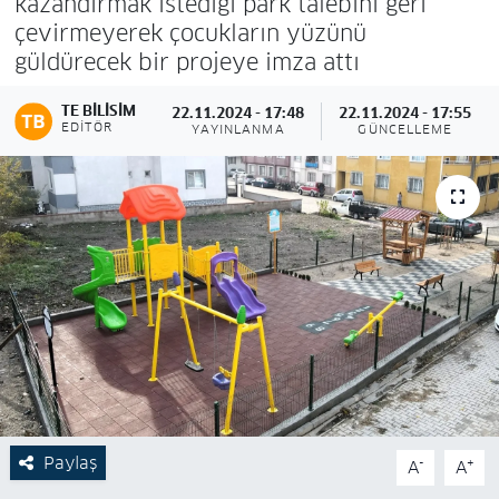
kazandırmak istediği park talebini geri
çevirmeyerek çocukların yüzünü
güldürecek bir projeye imza attı
TE BILISIM
22.11.2024 - 17:48
22.11.2024 - 17:55
EDITÖR
YAYINLANMA
GÜNCELLEME
Paylaş
-
+
A
A