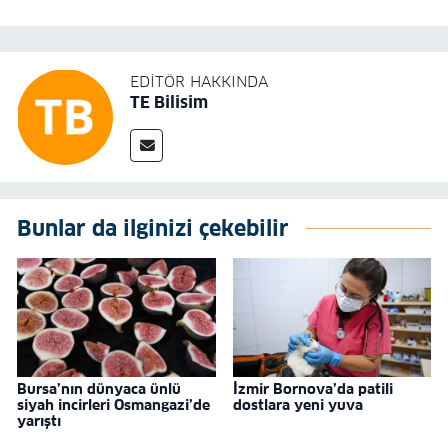
EDITÖR HAKKINDA
TE Bilisim
Bunlar da ilginizi çekebilir
Bursa’nın dünyaca ünlü
İzmir Bornova’da patili
siyah incirleri Osmangazi’de
dostlara yeni yuva
yarıştı