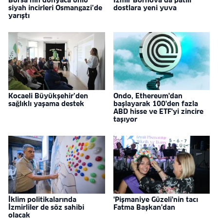
Bursa’nın dünyaca ünlü
İzmir Bornova’da patili
siyah incirleri Osmangazi’de
dostlara yeni yuva
yarıştı
Kocaeli Büyükşehir’den
Ondo, Ethereum'dan
sağlıklı yaşama destek
başlayarak 100'den fazla
ABD hisse ve ETF'yi zincire
taşıyor
İklim politikalarında
'Pişmaniye Güzeli'nin tacı
İzmirliler de söz sahibi
Fatma Başkan'dan
olacak