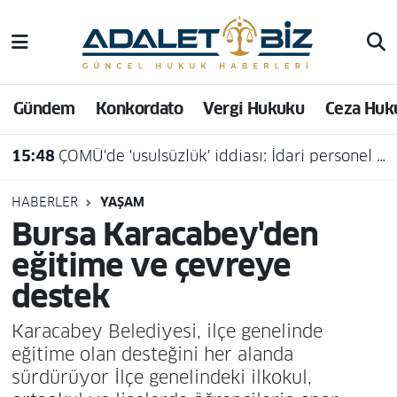
Hava Durumu
Gündem
Konkordato
Vergi Hukuku
Ceza Huk
Trafik Durumu
15:48
ÇOMÜ'de 'usulsüzlük' iddiası: İdari personel açığa alındı
Süper Lig Puan Durumu ve Fikstür
Tüm Manşetler
HABERLER
YAŞAM
Bursa Karacabey'den
Son Dakika Haberleri
eğitime ve çevreye
destek
Haber Arşivi
Karacabey Belediyesi, ilçe genelinde
eğitime olan desteğini her alanda
sürdürüyor İlçe genelindeki ilkokul,