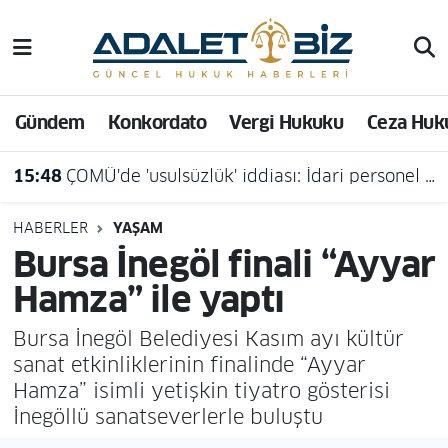
Hava Durumu
Gündem
Konkordato
Vergi Hukuku
Ceza Huk
Trafik Durumu
15:48
ÇOMÜ'de 'usulsüzlük' iddiası: İdari personel açığa alındı
Süper Lig Puan Durumu ve Fikstür
Tüm Manşetler
HABERLER
YAŞAM
Bursa İnegöl finali “Ayyar
Son Dakika Haberleri
Hamza” ile yaptı
Haber Arşivi
Bursa İnegöl Belediyesi Kasım ayı kültür
sanat etkinliklerinin finalinde “Ayyar
Hamza” isimli yetişkin tiyatro gösterisi
İnegöllü sanatseverlerle buluştu