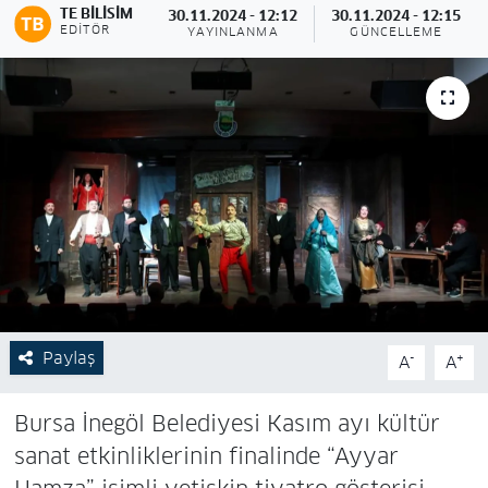
TE BILISIM
30.11.2024 - 12:12
30.11.2024 - 12:15
EDITÖR
YAYINLANMA
GÜNCELLEME
Paylaş
-
+
A
A
Bursa İnegöl Belediyesi Kasım ayı kültür
sanat etkinliklerinin finalinde “Ayyar